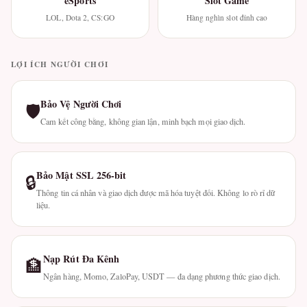
eSports
Slot Game
LOL, Dota 2, CS:GO
Hàng nghìn slot đỉnh cao
LỢI ÍCH NGƯỜI CHƠI
Bảo Vệ Người Chơi
🛡
Cam kết công bằng, không gian lận, minh bạch mọi giao dịch.
Bảo Mật SSL 256-bit
🔒
Thông tin cá nhân và giao dịch được mã hóa tuyệt đối. Không lo rò rỉ dữ
liệu.
Nạp Rút Đa Kênh
🏦
Ngân hàng, Momo, ZaloPay, USDT — đa dạng phương thức giao dịch.