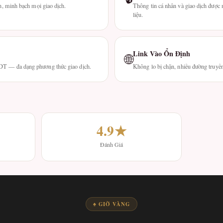
n, minh bạch mọi giao dịch.
Thông tin cá nhân và giao dịch được 
liệu.
Link Vào Ổn Định
🌐
T — đa dạng phương thức giao dịch.
Không lo bị chặn, nhiều đường truyề
4.9★
Đánh Giá
♠ GIỜ VÀNG