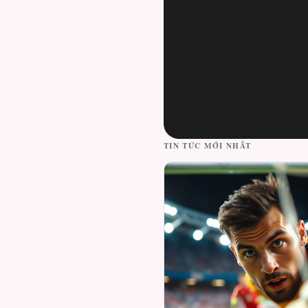
TIN TỨC MỚI NHẤT