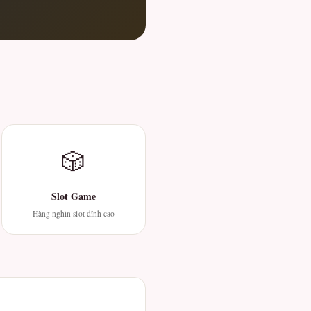
🎲
Slot Game
Hàng nghìn slot đỉnh cao