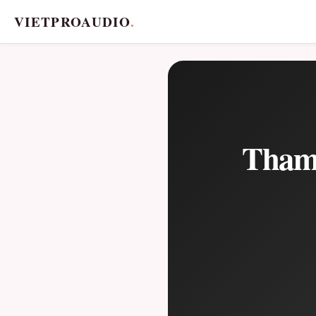
VIETPROAUDIO
.
Tham