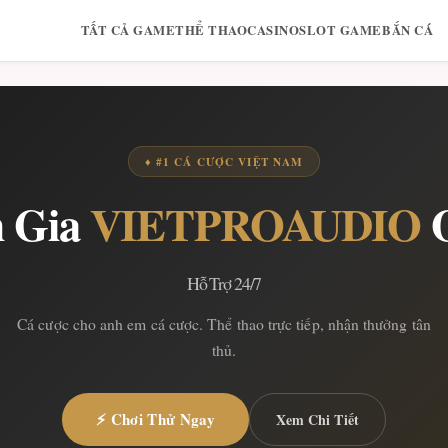
TẤT CẢ GAME
THỂ THAO
CASINO
SLOT GAME
BẮN CÁ
♦ #1 CÁ CƯỢC VIỆT NAM
 Gia
VIETPROAUDIO
O
Hỗ Trợ 24/7
Cá cược cho anh em cá cược. Thể thao trực tiếp, nhận thưởng tân
thủ.
⚡ Chơi Thử Ngay
Xem Chi Tiết