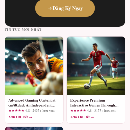
Đăng Ký Ngay
TIN TỨC MỚI NHẤT
Advanced Gaming Content at
Experience Premium
cm88.dad: An Independent
Interactive Games Through
Review of What Matters
nohu90best.com: A Touchpoint-
★★★★★
4.8 · 2435+ lượt xem
★★★★★
4.8 · 3157+ lượt xem
by-Touchpoint Review
Xem Chi Tiết →
Xem Chi Tiết →