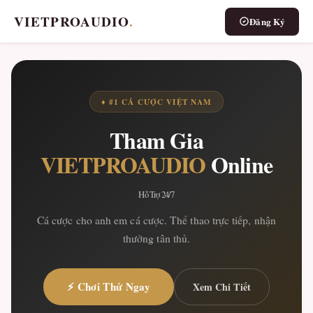
VIETPROAUDIO
.
Đăng Ký
♦ #1 CÁ CƯỢC VIỆT NAM
Tham Gia
VIETPROAUDIO
Online
Hỗ Trợ 24/7
Cá cược cho anh em cá cược. Thể thao trực tiếp, nhận
thưởng tân thủ.
⚡ Chơi Thử Ngay
Xem Chi Tiết