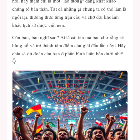
nổi, hay thậm chí là một "lão tướng" đang khát khao
chứng tỏ bản thân. Tất cả những gì chúng ta có thể làm là
ngồi lại, thưởng thức từng trận cầu và chờ đợi khoảnh
khắc lịch sử được viết nên.
Còn bạn, bạn nghĩ sao? Ai là cái tên mà bạn cho rằng sẽ
bùng nổ và trở thành tâm điểm của giải đấu lần này? Hãy
chia sẻ dự đoán của bạn ở phần bình luận bên dưới nhé!
👇