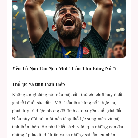
Yếu Tố Nào Tạo Nên Một "Cầu Thủ Bùng Nổ"?
Thể lực và tinh thần thép
Không có gì đáng nói nếu một cầu thủ chỉ chơi hay ở đầu
giải rồi đuối sức dần. Một "cầu thủ bùng nổ" thực thụ
phải duy trì được phong độ đỉnh cao xuyên suốt giải đấu.
Điều này đòi hỏi một nền tảng thể lực sung mãn và một
tinh thần thép. Họ phải biết cách vượt qua những cơn đau,
những áp lực từ dư luận và cả những sai lầm cá nhân.