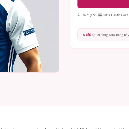
🔒 Bảo Mật SSL
🎰 Odds Cao
🔄 Hoàn
456
🔥
người đang xem trang nà