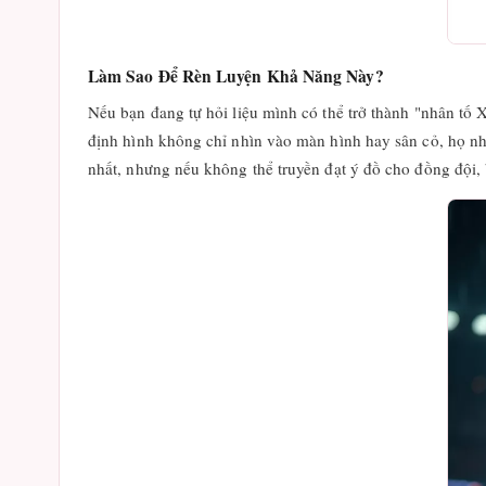
Làm Sao Để Rèn Luyện Khả Năng Này?
Nếu bạn đang tự hỏi liệu mình có thể trở thành "nhân tố 
định hình không chỉ nhìn vào màn hình hay sân cỏ, họ nhìn
nhất, nhưng nếu không thể truyền đạt ý đồ cho đồng đội, 