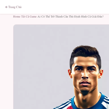
Trang Chủ
Home
›
Tất Cả Game
›
Ai Có Thể Trở Thành Cầu Thủ Định Hình Cả Giải Đấu?