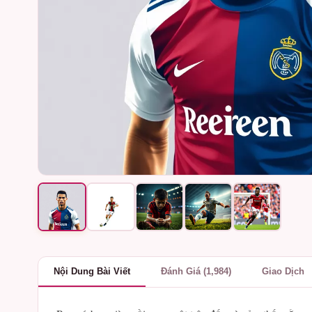
Nội Dung Bài Viết
Đánh Giá (1,984)
Giao Dịch