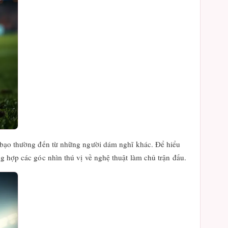
áo bạo thường đến từ những người dám nghĩ khác. Để hiểu
ng hợp các góc nhìn thú vị về nghệ thuật làm chủ trận đấu.