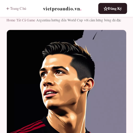
vietproaudio.vn
.
Trang Chủ
Đăng Ký
Home
›
Tất Cả Game
›
Argentina hướng đến World Cup với cảm hứng bóng đá đặc