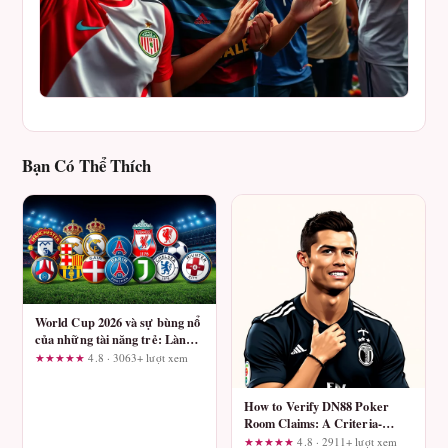
Bạn Có Thể Thích
World Cup 2026 và sự bùng nổ
của những tài năng trẻ: Làn
gió mới cho bóng đá thế giới
★★★★★
4.8 · 3063+ lượt xem
How to Verify DN88 Poker
Room Claims: A Criteria-
Based Risk Review
★★★★★
4.8 · 2911+ lượt xem