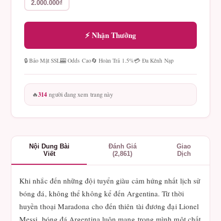
2.000.000₫
⚡ Nhận Thưởng
🔒 Bảo Mật SSL
🎰 Odds Cao
🔄 Hoàn Trả 1.5%
💳 Đa Kênh Nạp
314
🔥
người đang xem trang này
Nội Dung Bài
Đánh Giá
Giao
Viết
(2,861)
Dịch
Khi nhắc đến những đội tuyển giàu cảm hứng nhất lịch sử
bóng đá, không thể không kể đến Argentina. Từ thời
huyền thoại Maradona cho đến thiên tài đương đại Lionel
Messi, bóng đá Argentina luôn mang trong mình một chất