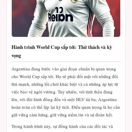
Hành trình World Cup sắp tới: Thử thách và kỳ
vọng
Argentina đang bước vào giai đoạn chuẩn bị quan trọng
cho World Cup sắp tới. Họ sẽ phải đối mặt với những đối
thủ mạnh, những lối chơi khác biệt và cả những áp lực từ
việc bảo vệ ngôi vương. Tuy nhiên, với tinh thần đang
lên, với đội hình đồng đều và một HLV tài ba, Argentina
hoàn toàn có thể lặp lại kỳ tích. Điều quan trọng là họ cần
giữ vững cảm hứng, giữ vững niềm tin và sự đoàn kết.
Trong hành trình này, sự đồng hành của các đối tác và