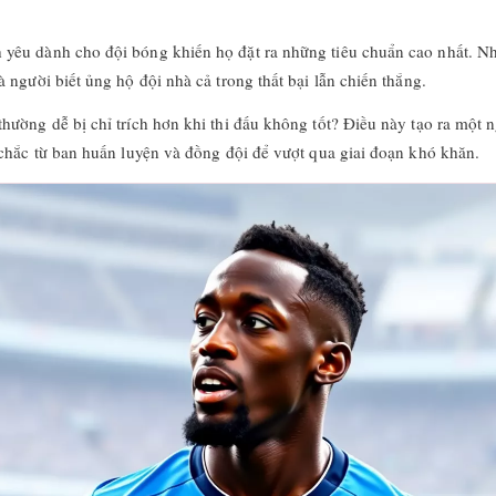
yêu dành cho đội bóng khiến họ đặt ra những tiêu chuẩn cao nhất. Nh
người biết ủng hộ đội nhà cả trong thất bại lẫn chiến thắng.
ờng dễ bị chỉ trích hơn khi thi đấu không tốt? Điều này tạo ra một ng
 chắc từ ban huấn luyện và đồng đội để vượt qua giai đoạn khó khăn.