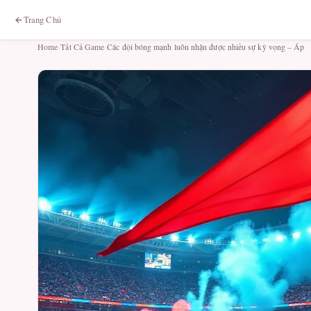
Trang Chủ
Home
›
Tất Cả Game
›
Các đội bóng mạnh luôn nhận được nhiều sự kỳ vọng – Áp