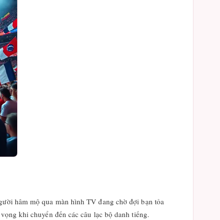
u người hâm mộ qua màn hình TV đang chờ đợi bạn tỏa
 vọng khi chuyển đến các câu lạc bộ danh tiếng.