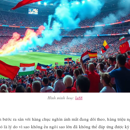
Hình minh hoạ:
lu88
ạn bước ra sân với hàng chục nghìn ánh mắt đang dõi theo, hàng triệ
Đó là lý do vì sao không ều ngôi sao lớn đã không thể đáp ứng được kỳ