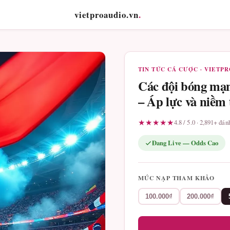
vietproaudio.vn
.
TIN TỨC CÁ CƯỢC · VIETP
Các đội bóng mạn
– Áp lực và niềm 
★★★★★
4.8 / 5.0 · 2,891+ đá
Đang Live — Odds Cao
MỨC NẠP THAM KHẢO
100.000₫
200.000₫