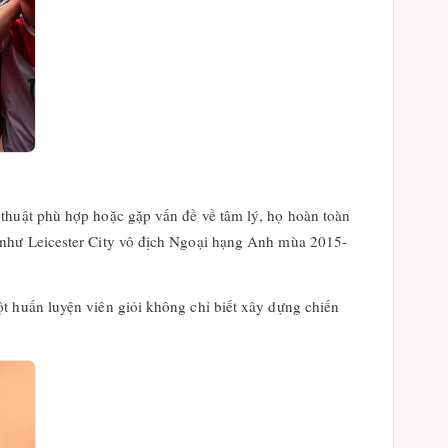
 thuật phù hợp hoặc gặp vấn đề về tâm lý, họ hoàn toàn
h như Leicester City vô địch Ngoại hạng Anh mùa 2015-
t huấn luyện viên giỏi không chỉ biết xây dựng chiến