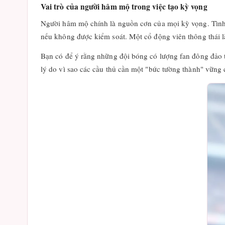
Vai trò của người hâm mộ trong việc tạo kỳ vọng
Người hâm mộ chính là nguồn cơn của mọi kỳ vọng. Tình 
nếu không được kiểm soát. Một cổ động viên thông thái là 
Bạn có để ý rằng những đội bóng có lượng fan đông đảo thư
lý do vì sao các cầu thủ cần một "bức tường thành" vững