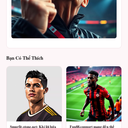
Bạn Có Thể Thích
Smurfit-stone.net: Khi lời hứa
Fun88.support mang đến thế