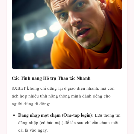
Các Tính năng Hỗ trợ Thao tác Nhanh
8XBET không chỉ dừng lại ở giao diện nhanh, mà còn
tích hợp nhiều tính năng thông minh dành riêng cho
người dùng di động:
Đăng nhập một chạm (One-tap login):
Lưu thông tin
đăng nhập (có bảo mật) để lần sau chỉ cần chạm một
cái là vào ngay.