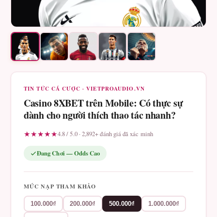
TIN TỨC CÁ CƯỢC · VIETPROAUDIO.VN
Casino 8XBET trên Mobile: Có thực sự
dành cho người thích thao tác nhanh?
★★★★★
4.8 / 5.0 · 2,892+ đánh giá đã xác minh
Đang Chơi — Odds Cao
MỨC NẠP THAM KHẢO
100.000₫
200.000₫
500.000₫
1.000.000₫