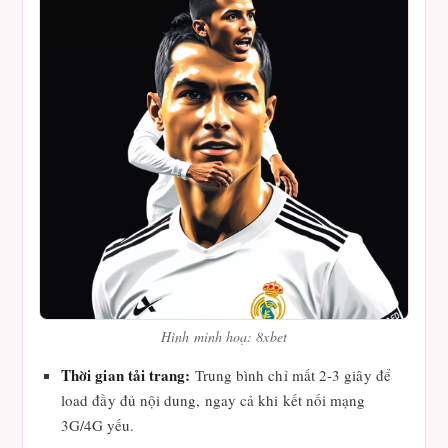
Hình minh hoạ: 8xbet
Thời gian tải trang:
Trung bình chỉ mất 2-3 giây để
load đầy đủ nội dung, ngay cả khi kết nối mạng
3G/4G yếu.