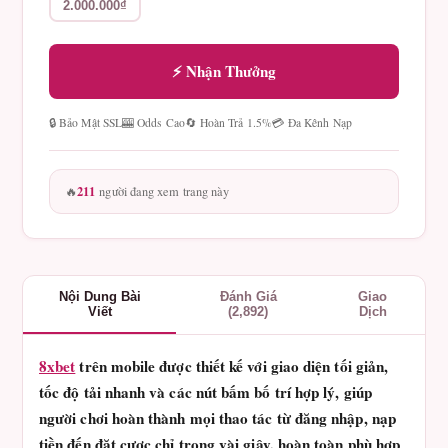
2.000.000₫
⚡ Nhận Thưởng
🔒 Bảo Mật SSL
🎰 Odds Cao
🔄 Hoàn Trả 1.5%
💳 Đa Kênh Nạp
211
🔥
người đang xem trang này
Nội Dung Bài
Đánh Giá
Giao
Viết
(2,892)
Dịch
8xbet
trên mobile được thiết kế với giao diện tối giản,
tốc độ tải nhanh và các nút bấm bố trí hợp lý, giúp
người chơi hoàn thành mọi thao tác từ đăng nhập, nạp
tiền đến đặt cược chỉ trong vài giây, hoàn toàn phù hợp