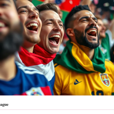
eague