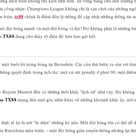
ng diễn biến không thể kịch tính hơn. Từ vòng bảng cho đến những tr
ải công nhận: Champions League không chỉ là sân chơi của những ngôi 
tx88
ễn biến,
chính là điểm đến lý tưởng để cập nhật những thông tin n
ữa một đội bóng mạnh và một đội bóng vĩ đại? Đó không phải là những
TX88
ua
đang cho thấy rõ điều đó hơn bao giờ hết.
y một buổi tối nóng bỏng tại Bernabéu. Các cầu thủ bước ra sân với hà
 những quyết định trong tích tắc: một cú sút penalty ở phút 90, một đ
ay Bayern Munich đều có những thời khắc "lịch sử" như vậy. Họ không
ua TX88
mang đến một góc nhìn khác về những khoảnh khắc ấy, nơi mỗ
c tế lại là nơi "lộ diện" những kẻ yếu. Một đội bóng lớn có thể dễ d
ủa Barcelona mùa trước – một đội bóng giàu truyền thống nhưng lại thi