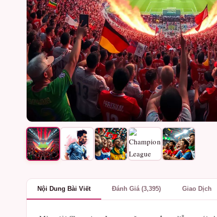
Nội Dung Bài Viết
Đánh Giá (3,395)
Giao Dịch