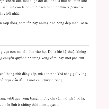
ận knock-out, mỗi cuộc đối đầu đều là một bài toán khó
sao, mà còn là nơi thử thách bản lĩnh thực sự của các
óng hổi nhất.
 bản hợp đồng bom tấn hay những pha bóng đẹp mắt. Đó là
ng vạn con mắt đổ dồn vào họ. Đó là lúc kỹ thuật không
ường chuyền quyết định trong vòng cấm, hay một pha cứu
 chỉ thắng nhờ đẳng cấp, mà còn nhờ khả năng giữ vững
i trận đấu đều là một câu chuyện riêng.
àng vượt qua vòng bảng, nhưng chỉ cần một phút lơ là,
ếu bản lĩnh ở những thời điểm quyết định.