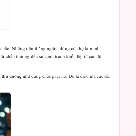
g chắc. Những trận thắng ngược dòng của họ là minh
từ chấn thương đến sự cạnh tranh khốc liệt từ các đội
i thứ dường như đang chống lại họ. Đó là điều mà các đội