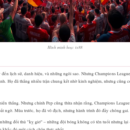
Hình minh hoạ: tx88
ay đến lịch sử, danh hiệu, và những ngôi sao. Nhưng Champions League
nh. Họ đã thắng nhiều trận chung kết nhờ kinh nghiệm, nhưng cũng có 
hiến thắng. Nhưng chính Pep cũng thừa nhận rằng, Champions League l
ất ngờ. Mùa trước, họ đã vô địch, nhưng hành trình đó đầy chông gai. M
i những đối thủ "kỵ giơ" – những đội bóng không có tên tuổi nhưng lại c
h khắc đó một cách chân thực nhất.