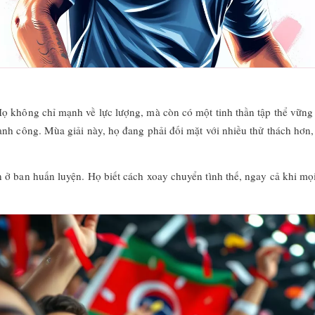
Họ không chỉ mạnh về lực lượng, mà còn có một tinh thần tập thể vữn
nh công. Mùa giải này, họ đang phải đối mặt với nhiều thử thách hơn, 
 ở ban huấn luyện. Họ biết cách xoay chuyển tình thế, ngay cả khi mọ