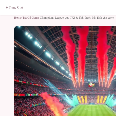
Trang Chủ
Home
›
Tất Cả Game
›
Champions League qua TX88: Thử thách bản lĩnh của các c