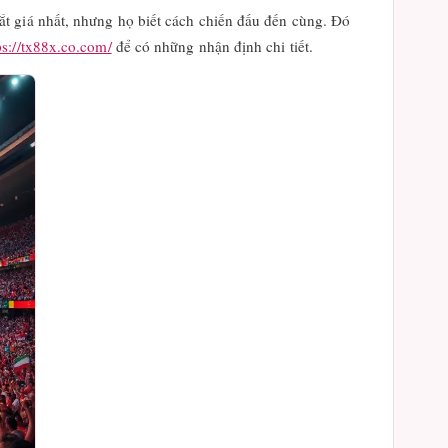
t giá nhất, nhưng họ biết cách chiến đấu đến cùng. Đó
ps://tx88x.co.com/
để có những nhận định chi tiết.