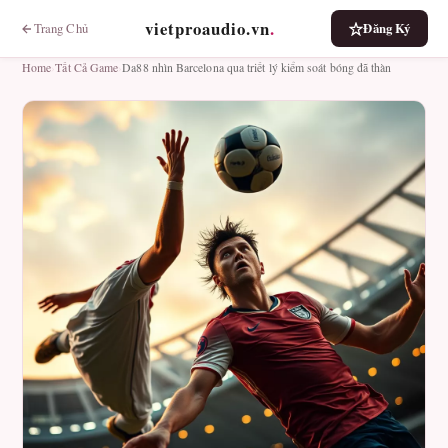
vietproaudio.vn
.
Trang Chủ
Đăng Ký
Home
›
Tất Cả Game
›
Da88 nhìn Barcelona qua triết lý kiểm soát bóng đã thàn