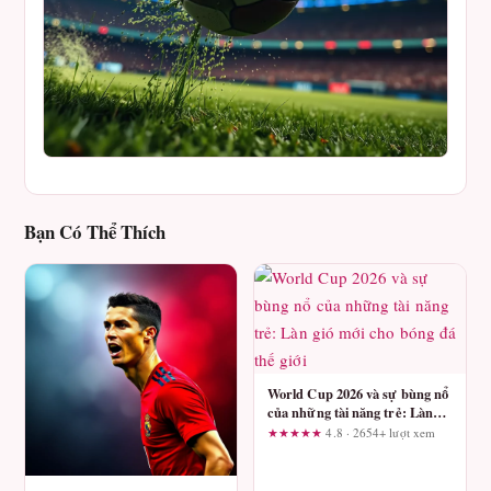
Bạn Có Thể Thích
World Cup 2026 và sự bùng nổ
của những tài năng trẻ: Làn
gió mới cho bóng đá thế giới
★★★★★
4.8 · 2654+ lượt xem