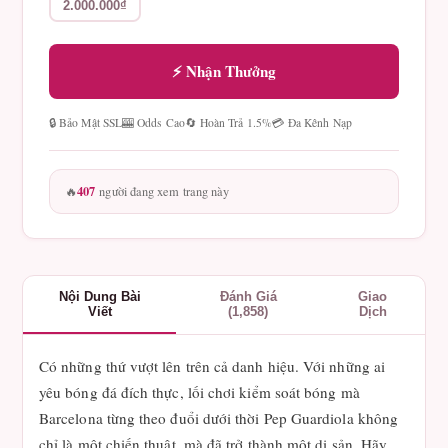
2.000.000₫
⚡ Nhận Thưởng
🔒 Bảo Mật SSL
🎰 Odds Cao
🔄 Hoàn Trả 1.5%
💳 Đa Kênh Nạp
407
🔥
người đang xem trang này
Nội Dung Bài
Đánh Giá
Giao
Viết
(1,858)
Dịch
Có những thứ vượt lên trên cả danh hiệu. Với những ai
yêu bóng đá đích thực, lối chơi kiểm soát bóng mà
Barcelona từng theo đuổi dưới thời Pep Guardiola không
chỉ là một chiến thuật, mà đã trở thành một di sản. Hãy