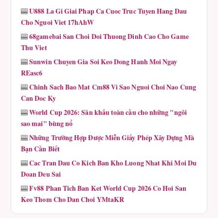
U888 La Gi Giai Phap Ca Cuoc Truc Tuyen Hang Dau
🎰
Cho Nguoi Viet 17hAhW
68gamebai San Choi Doi Thuong Dinh Cao Cho Game
🎰
Thu Viet
Sunwin Chuyen Gia Soi Keo Dong Hanh Moi Ngay
🎰
REasc6
Chinh Sach Bao Mat Cm88 Vi Sao Nguoi Choi Nao Cung
🎰
Can Doc Ky
World Cup 2026: Sân khấu toàn cầu cho những "ngôi
🎰
sao mai" bùng nổ
Những Trường Hợp Được Miễn Giấy Phép Xây Dựng Mà
🎰
Bạn Cần Biết
Cac Tran Dau Co Kich Ban Kho Luong Nhat Khi Moi Du
🎰
Doan Deu Sai
Fv88 Phan Tich Ban Ket World Cup 2026 Co Hoi San
🎰
Keo Thom Cho Dan Choi YMtaKR