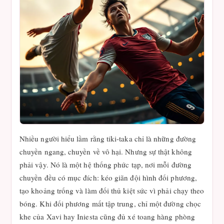
Nhiều người hiểu lầm rằng tiki-taka chỉ là những đường
chuyền ngang, chuyền về vô hại. Nhưng sự thật không
phải vậy. Nó là một hệ thống phức tạp, nơi mỗi đường
chuyền đều có mục đích: kéo giãn đội hình đối phương,
tạo khoảng trống và làm đối thủ kiệt sức vì phải chạy theo
bóng. Khi đối phương mất tập trung, chỉ một đường chọc
khe của Xavi hay Iniesta cũng đủ xé toang hàng phòng