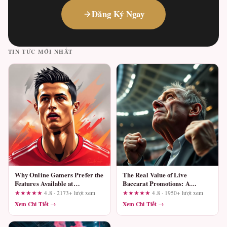
Đăng Ký Ngay
TIN TỨC MỚI NHẤT
Why Online Gamers Prefer the
The Real Value of Live
Features Available at
Baccarat Promotions: A
mm88.observer
Wagering Terms Breakdown
★★★★★
4.8 · 2173+ lượt xem
★★★★★
4.8 · 1950+ lượt xem
for TG88 Members
Xem Chi Tiết →
Xem Chi Tiết →