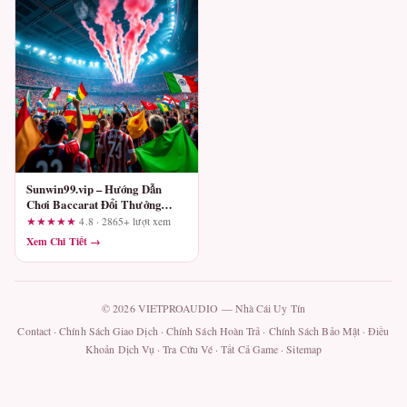
Sunwin99.vip – Hướng Dẫn
Chơi Baccarat Đổi Thưởng
Nhanh
★★★★★
4.8 · 2865+ lượt xem
Xem Chi Tiết →
© 2026 VIETPROAUDIO — Nhà Cái Uy Tín
Contact
·
Chính Sách Giao Dịch
·
Chính Sách Hoàn Trả
·
Chính Sách Bảo Mật
·
Điều
Khoản Dịch Vụ
·
Tra Cứu Vé
·
Tất Cả Game
·
Sitemap