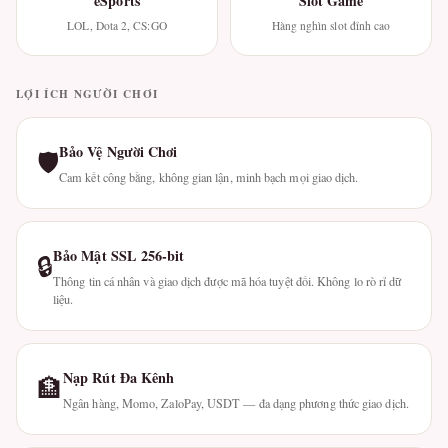
eSports
Slot Game
LOL, Dota 2, CS:GO
Hàng nghìn slot đỉnh cao
LỢI ÍCH NGƯỜI CHƠI
Bảo Vệ Người Chơi
🛡
Cam kết công bằng, không gian lận, minh bạch mọi giao dịch.
Bảo Mật SSL 256-bit
🔒
Thông tin cá nhân và giao dịch được mã hóa tuyệt đối. Không lo rò rỉ dữ
liệu.
Nạp Rút Đa Kênh
🏦
Ngân hàng, Momo, ZaloPay, USDT — đa dạng phương thức giao dịch.