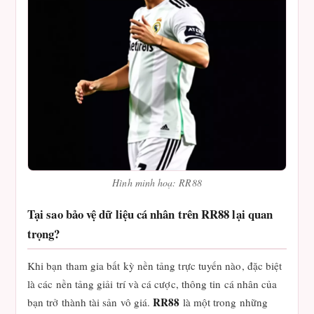
Hình minh hoạ: RR88
Tại sao bảo vệ dữ liệu cá nhân trên RR88 lại quan
trọng?
Khi bạn tham gia bất kỳ nền tảng trực tuyến nào, đặc biệt
là các nền tảng giải trí và cá cược, thông tin cá nhân của
RR88
bạn trở thành tài sản vô giá.
là một trong những