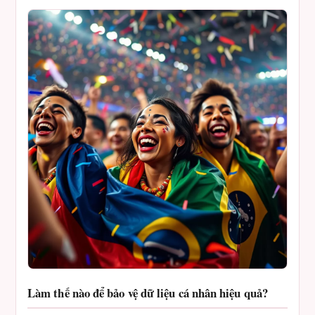
Làm thế nào để bảo vệ dữ liệu cá nhân hiệu quả?