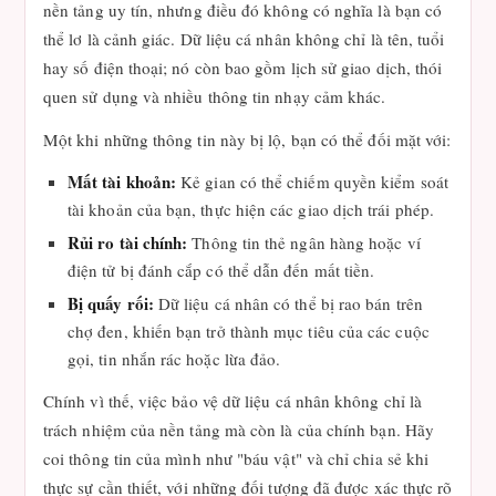
nền tảng uy tín, nhưng điều đó không có nghĩa là bạn có
thể lơ là cảnh giác. Dữ liệu cá nhân không chỉ là tên, tuổi
hay số điện thoại; nó còn bao gồm lịch sử giao dịch, thói
quen sử dụng và nhiều thông tin nhạy cảm khác.
Một khi những thông tin này bị lộ, bạn có thể đối mặt với:
Mất tài khoản:
Kẻ gian có thể chiếm quyền kiểm soát
tài khoản của bạn, thực hiện các giao dịch trái phép.
Rủi ro tài chính:
Thông tin thẻ ngân hàng hoặc ví
điện tử bị đánh cắp có thể dẫn đến mất tiền.
Bị quấy rối:
Dữ liệu cá nhân có thể bị rao bán trên
chợ đen, khiến bạn trở thành mục tiêu của các cuộc
gọi, tin nhắn rác hoặc lừa đảo.
Chính vì thế, việc bảo vệ dữ liệu cá nhân không chỉ là
trách nhiệm của nền tảng mà còn là của chính bạn. Hãy
coi thông tin của mình như "báu vật" và chỉ chia sẻ khi
thực sự cần thiết, với những đối tượng đã được xác thực rõ