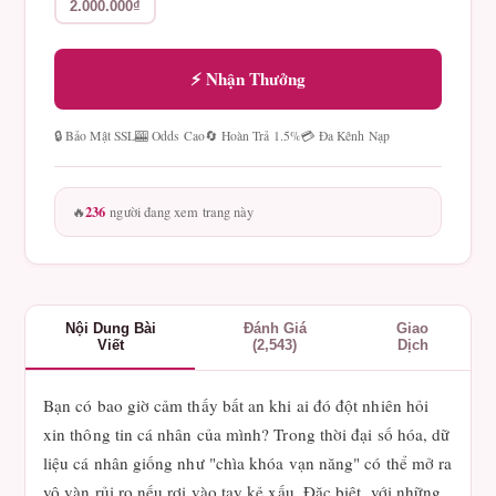
2.000.000₫
⚡ Nhận Thưởng
🔒 Bảo Mật SSL
🎰 Odds Cao
🔄 Hoàn Trả 1.5%
💳 Đa Kênh Nạp
236
🔥
người đang xem trang này
Nội Dung Bài
Đánh Giá
Giao
Viết
(2,543)
Dịch
Bạn có bao giờ cảm thấy bất an khi ai đó đột nhiên hỏi
xin thông tin cá nhân của mình? Trong thời đại số hóa, dữ
liệu cá nhân giống như "chìa khóa vạn năng" có thể mở ra
vô vàn rủi ro nếu rơi vào tay kẻ xấu. Đặc biệt, với những