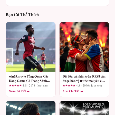
Bạn Có Thể Thích
win55.movie Tổng Quan Các
Dữ liệu cá nhân trên RR88 cần
Dòng Game Có Trong Sảnh
được bảo vệ trước mọi yêu cầu
Trực Tuyến
cung cấp thông tin
★★★★★
4.8 · 2178+ lượt xem
★★★★★
4.8 · 2096+ lượt xem
Xem Chi Tiết →
Xem Chi Tiết →