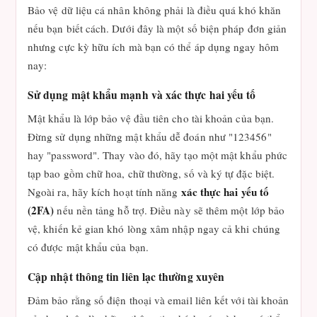
Bảo vệ dữ liệu cá nhân không phải là điều quá khó khăn
nếu bạn biết cách. Dưới đây là một số biện pháp đơn giản
nhưng cực kỳ hữu ích mà bạn có thể áp dụng ngay hôm
nay:
Sử dụng mật khẩu mạnh và xác thực hai yếu tố
Mật khẩu là lớp bảo vệ đầu tiên cho tài khoản của bạn.
Đừng sử dụng những mật khẩu dễ đoán như "123456"
hay "password". Thay vào đó, hãy tạo một mật khẩu phức
tạp bao gồm chữ hoa, chữ thường, số và ký tự đặc biệt.
xác thực hai yếu tố
Ngoài ra, hãy kích hoạt tính năng
(2FA)
nếu nền tảng hỗ trợ. Điều này sẽ thêm một lớp bảo
vệ, khiến kẻ gian khó lòng xâm nhập ngay cả khi chúng
có được mật khẩu của bạn.
Cập nhật thông tin liên lạc thường xuyên
Đảm bảo rằng số điện thoại và email liên kết với tài khoản