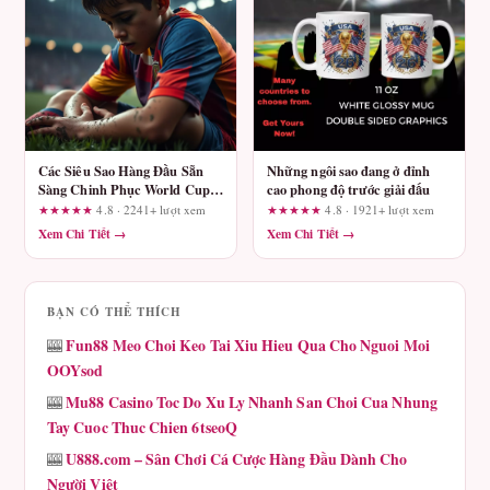
Các Siêu Sao Hàng Đầu Sẵn
Những ngôi sao đang ở đỉnh
Sàng Chinh Phục World Cup
cao phong độ trước giải đấu
2026
★★★★★
4.8 · 2241+ lượt xem
★★★★★
4.8 · 1921+ lượt xem
Xem Chi Tiết →
Xem Chi Tiết →
BẠN CÓ THỂ THÍCH
Fun88 Meo Choi Keo Tai Xiu Hieu Qua Cho Nguoi Moi
🎰
OOYsod
Mu88 Casino Toc Do Xu Ly Nhanh San Choi Cua Nhung
🎰
Tay Cuoc Thuc Chien 6tseoQ
U888.com – Sân Chơi Cá Cược Hàng Đầu Dành Cho
🎰
Người Việt