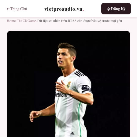
vietproaudio.vn
.
Trang Chủ
Đăng Ký
Home
›
Tất Cả Game
›
Dữ liệu cá nhân trên RR88 cần được bảo vệ trước mọi yêu