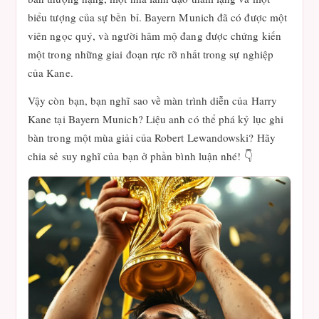
biểu tượng của sự bền bỉ. Bayern Munich đã có được một
viên ngọc quý, và người hâm mộ đang được chứng kiến
một trong những giai đoạn rực rỡ nhất trong sự nghiệp
của Kane.
Vậy còn bạn, bạn nghĩ sao về màn trình diễn của Harry
Kane tại Bayern Munich? Liệu anh có thể phá kỷ lục ghi
bàn trong một mùa giải của Robert Lewandowski? Hãy
chia sẻ suy nghĩ của bạn ở phần bình luận nhé! 👇