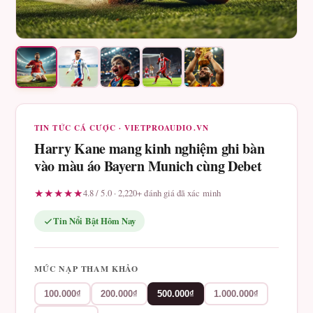
TIN TỨC CÁ CƯỢC · VIETPROAUDIO.VN
Harry Kane mang kinh nghiệm ghi bàn
vào màu áo Bayern Munich cùng Debet
★★★★★
4.8 / 5.0 · 2,220+ đánh giá đã xác minh
Tin Nổi Bật Hôm Nay
MỨC NẠP THAM KHẢO
100.000₫
200.000₫
500.000₫
1.000.000₫