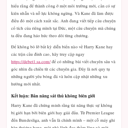
hiểu rằng để thành công ở một môi trường mới, cần có sự
kiên nhẫn và nỗ lực không ngừng. Và Kane đã làm được
điều đó một cách xuất sắc. Anh đang viết tiếp câu chuyện
cổ tích của riêng mình tại Đức, một câu chuyện mà chúng
ta đều đang háo hức theo dõi từng chương.
Để không bỏ lỡ bất kỳ diễn biến nào về Harry Kane hay
các trận cầu đỉnh cao, hãy truy cập ngay
https://debet1.sa.com/
để có những bài viết chuyên sâu và
góc nhìn đa chiều từ các chuyên gia. Đây là nơi quy tụ
những người yêu bóng đá và luôn cập nhật những xu
hướng mới nhất.
Kết luận: Bản năng sát thủ không biên giới
Harry Kane đã chứng minh rằng tài năng thực sự không
bị giới hạn bởi biên giới hay giải đấu. Từ Premier League
đến Bundesliga, anh vẫn là chính mình – một cỗ máy ghi
bàn thượng hạng, một nhà lãnh đạo thầm lặng và một