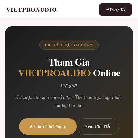
VIETPROAUDIO
.
Đăng Ký
♦ #1 CÁ CƯỢC VIỆT NAM
Tham Gia
VIETPROAUDIO
Online
Hỗ Trợ 24/7
Cá cược cho anh em cá cược. Thể thao trực tiếp, nhận
thưởng tân thủ.
⚡ Chơi Thử Ngay
Xem Chi Tiết