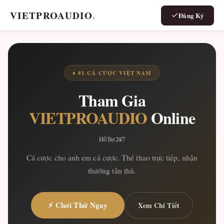
VIETPROAUDIO
.
Đăng Ký
♦ #1 CÁ CƯỢC VIỆT NAM
Tham Gia
VIETPROAUDIO
Online
Hỗ Trợ 24/7
Cá cược cho anh em cá cược. Thể thao trực tiếp, nhận
thưởng tân thủ.
⚡ Chơi Thử Ngay
Xem Chi Tiết