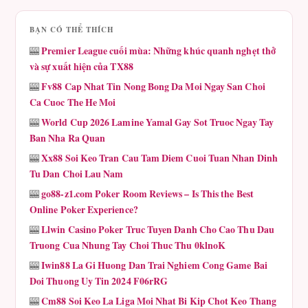
BẠN CÓ THỂ THÍCH
Premier League cuối mùa: Những khúc quanh nghẹt thở
🎰
và sự xuất hiện của TX88
Fv88 Cap Nhat Tin Nong Bong Da Moi Ngay San Choi
🎰
Ca Cuoc The He Moi
World Cup 2026 Lamine Yamal Gay Sot Truoc Ngay Tay
🎰
Ban Nha Ra Quan
Xx88 Soi Keo Tran Cau Tam Diem Cuoi Tuan Nhan Dinh
🎰
Tu Dan Choi Lau Nam
go88-z1.com Poker Room Reviews – Is This the Best
🎰
Online Poker Experience?
Llwin Casino Poker Truc Tuyen Danh Cho Cao Thu Dau
🎰
Truong Cua Nhung Tay Choi Thuc Thu 0klnoK
Iwin88 La Gi Huong Dan Trai Nghiem Cong Game Bai
🎰
Doi Thuong Uy Tin 2024 F06rRG
Cm88 Soi Keo La Liga Moi Nhat Bi Kip Chot Keo Thang
🎰