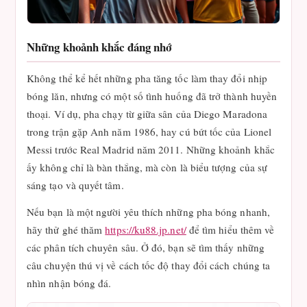
Những khoảnh khắc đáng nhớ
Không thể kể hết những pha tăng tốc làm thay đổi nhịp
bóng lăn, nhưng có một số tình huống đã trở thành huyền
thoại. Ví dụ, pha chạy từ giữa sân của Diego Maradona
trong trận gặp Anh năm 1986, hay cú bứt tốc của Lionel
Messi trước Real Madrid năm 2011. Những khoảnh khắc
ấy không chỉ là bàn thắng, mà còn là biểu tượng của sự
sáng tạo và quyết tâm.
Nếu bạn là một người yêu thích những pha bóng nhanh,
hãy thử ghé thăm
https://ku88.jp.net/
để tìm hiểu thêm về
các phân tích chuyên sâu. Ở đó, bạn sẽ tìm thấy những
câu chuyện thú vị về cách tốc độ thay đổi cách chúng ta
nhìn nhận bóng đá.