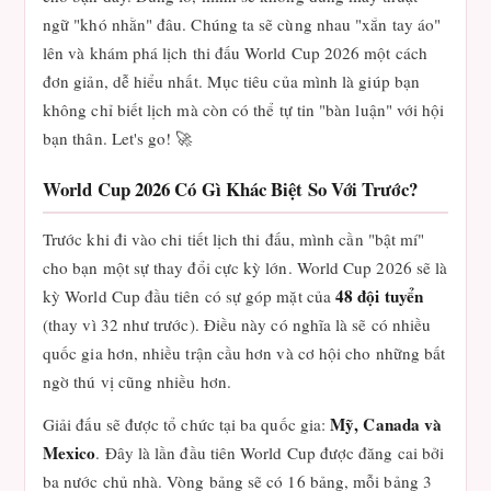
ngữ "khó nhằn" đâu. Chúng ta sẽ cùng nhau "xắn tay áo"
lên và khám phá lịch thi đấu World Cup 2026 một cách
đơn giản, dễ hiểu nhất. Mục tiêu của mình là giúp bạn
không chỉ biết lịch mà còn có thể tự tin "bàn luận" với hội
bạn thân. Let's go! 🚀
World Cup 2026 Có Gì Khác Biệt So Với Trước?
Trước khi đi vào chi tiết lịch thi đấu, mình cần "bật mí"
cho bạn một sự thay đổi cực kỳ lớn. World Cup 2026 sẽ là
48 đội tuyển
kỳ World Cup đầu tiên có sự góp mặt của
(thay vì 32 như trước). Điều này có nghĩa là sẽ có nhiều
quốc gia hơn, nhiều trận cầu hơn và cơ hội cho những bất
ngờ thú vị cũng nhiều hơn.
Mỹ, Canada và
Giải đấu sẽ được tổ chức tại ba quốc gia:
Mexico
. Đây là lần đầu tiên World Cup được đăng cai bởi
ba nước chủ nhà. Vòng bảng sẽ có 16 bảng, mỗi bảng 3