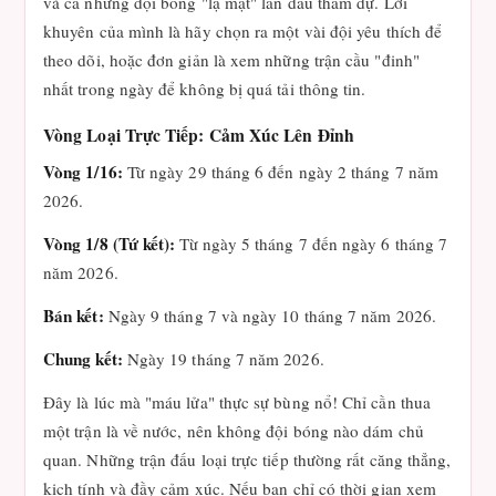
và cả những đội bóng "lạ mặt" lần đầu tham dự. Lời
khuyên của mình là hãy chọn ra một vài đội yêu thích để
theo dõi, hoặc đơn giản là xem những trận cầu "đinh"
nhất trong ngày để không bị quá tải thông tin.
Vòng Loại Trực Tiếp: Cảm Xúc Lên Đỉnh
Vòng 1/16:
Từ ngày 29 tháng 6 đến ngày 2 tháng 7 năm
2026.
Vòng 1/8 (Tứ kết):
Từ ngày 5 tháng 7 đến ngày 6 tháng 7
năm 2026.
Bán kết:
Ngày 9 tháng 7 và ngày 10 tháng 7 năm 2026.
Chung kết:
Ngày 19 tháng 7 năm 2026.
Đây là lúc mà "máu lửa" thực sự bùng nổ! Chỉ cần thua
một trận là về nước, nên không đội bóng nào dám chủ
quan. Những trận đấu loại trực tiếp thường rất căng thẳng,
kịch tính và đầy cảm xúc. Nếu bạn chỉ có thời gian xem