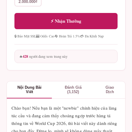
2.000.000₫
⚡ Nhận Thưởng
🔒 Bảo Mật SSL
🎰 Odds Cao
🔄 Hoàn Trả 1.5%
💳 Đa Kênh Nạp
428
🔥
người đang xem trang này
Nội Dung Bài
Đánh Giá
Giao
Viết
(3,152)
Dịch
Chào bạn! Nếu bạn là một "newbie" chính hiệu của làng
túc cầu và đang cảm thấy choáng ngợp trước hàng tá
thông tin về World Cup 2026, thì bài viết này dành riêng
cho bạn đấy. Đừng lo, mình sẽ không dùng mấy thuật