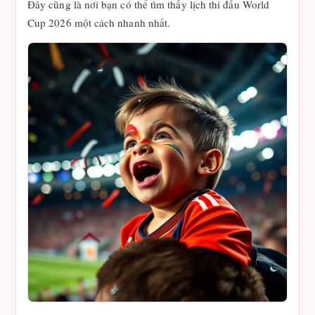
Đây cũng là nơi bạn có thể tìm thấy lịch thi đấu World
Cup 2026 một cách nhanh nhất.