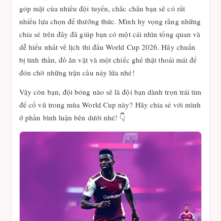
góp mặt của nhiều đội tuyển, chắc chắn bạn sẽ có rất
nhiều lựa chọn để thưởng thức. Mình hy vọng rằng những
chia sẻ trên đây đã giúp bạn có một cái nhìn tổng quan và
dễ hiểu nhất về lịch thi đấu World Cup 2026. Hãy chuẩn
bị tinh thần, đồ ăn vặt và một chiếc ghế thật thoải mái để
đón chờ những trận cầu nảy lửa nhé!
Vậy còn bạn, đội bóng nào sẽ là đội bạn dành trọn trái tim
để cổ vũ trong mùa World Cup này? Hãy chia sẻ với mình
ở phần bình luận bên dưới nhé! 👇