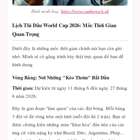
Hình minh hoạ:
https://www.cambertech.pk
Lịch Thi Đấu World Cup 2026: Mốc Thời Gian
Quan Trọng
Dưới đây là những mốc thời gian chính mà bạn cần ghi
nhớ. Mình sẽ cố gắng trình bày thật trực quan để bạn dễ
hình dung.
Vòng Bảng: Nơi Những "Kèo Thơm" Bắt Đầu
Thời gian:
Dự kiến từ ngày 11 tháng 6 đến ngày 27 tháng
6 năm 2026.
Đây là giai đoạn "làm quen" của các đội bóng. Mỗi bảng
3 đội sẽ đá vòng tròn một lượt (mỗi đội đá 2 trận). Bạn sẽ
được chứng kiến những màn "khai hỏa" đầu tiên của các
ứng cử viên nặng ký như Brazil, Đức, Argentina, Pháp...