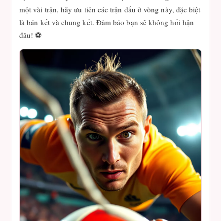
một vài trận, hãy ưu tiên các trận đấu ở vòng này, đặc biệt
là bán kết và chung kết. Đảm bảo bạn sẽ không hối hận
đâu! ⚽️