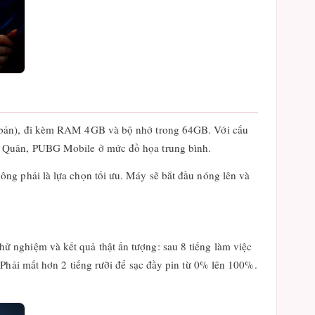
n bản), đi kèm RAM 4GB và bộ nhớ trong 64GB. Với cấu
ên Quân, PUBG Mobile ở mức đồ họa trung bình.
ng phải là lựa chọn tối ưu. Máy sẽ bắt đầu nóng lên và
 nghiệm và kết quả thật ấn tượng: sau 8 tiếng làm việc
 Phải mất hơn 2 tiếng rưỡi để sạc đầy pin từ 0% lên 100%.