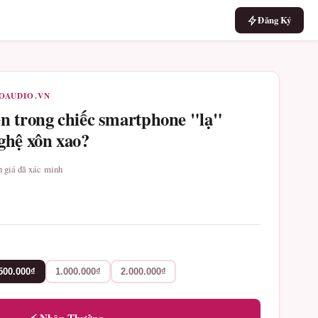
Đăng Ký
ROAUDIO.VN
n trong chiếc smartphone "lạ"
ghệ xôn xao?
nh giá đã xác minh
500.000₫
1.000.000₫
2.000.000₫