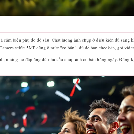
m biến phụ đo độ sâu. Chất lượng ảnh chụp ở điều kiện đủ sáng khá ổ
t. Camera selfie 5MP cũng ở mức "cơ bản", đủ để bạn check-in, gọi video
, nhưng nó đáp ứng đủ nhu cầu chụp ảnh cơ bản hàng ngày. Đừng kỳ