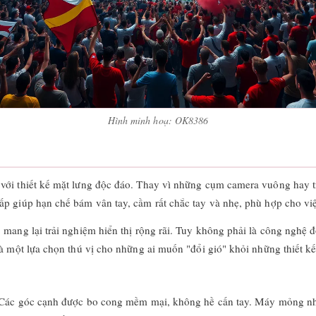
Hình minh hoạ: OK8386
 với thiết kế mặt lưng độc đáo. Thay vì những cụm camera vuông hay 
p giúp hạn chế bám vân tay, cầm rất chắc tay và nhẹ, phù hợp cho việ
 mang lại trải nghiệm hiển thị rộng rãi. Tuy không phải là công nghệ đ
là một lựa chọn thú vị cho những ai muốn "đổi gió" khỏi những thiết k
. Các góc cạnh được bo cong mềm mại, không hề cấn tay. Máy mỏng nhẹ