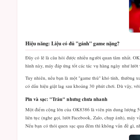
Hiệu năng: Liệu có đủ "gánh" game nặng?
Đây có lẽ là câu hỏi được nhiều người quan tâm nhất. O
hình này, máy đáp ứng tốt các tác vụ hàng ngày như lư
Tuy nhiên, nếu bạn là một "game thủ" khó tính, thường x
có dấu hiệu giật lag sau khoảng 30 phút chơi. Dù vậy, vớ
Pin và sạc: "Trâu" nhưng chưa nhanh
Một điểm cộng lớn của OK8386 là viên pin dung lượng 500
liên tục (nghe gọi, lướt Facebook, Zalo, chụp ảnh), máy 
Nếu bạn có thói quen sạc qua đêm thì không vấn đề gì, n