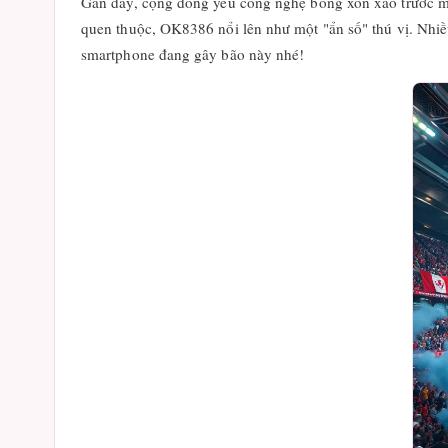
Gần đây, cộng đồng yêu công nghệ bỗng xôn xao trước mộ
quen thuộc, OK8386 nổi lên như một "ẩn số" thú vị. Nhiều
smartphone đang gây bão này nhé!