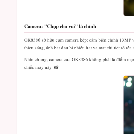
Camera: "Chụp cho vui" là chính
OK8386 sở hữu cụm camera kép: cảm biến chính 13MP và cả
thiếu sáng, ảnh bắt đầu bị nhiễu hạt và mất chi tiết rõ rệ
Nhìn chung, camera của OK8386 không phải là điểm mạnh
chiếc máy này. 📸