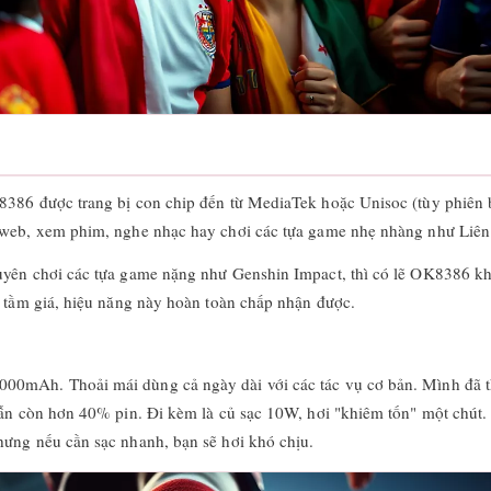
K8386 được trang bị con chip đến từ MediaTek hoặc Unisoc (tùy phiê
ớt web, xem phim, nghe nhạc hay chơi các tựa game nhẹ nhàng như Li
uyên chơi các tựa game nặng như Genshin Impact, thì có lẽ OK8386 khô
i tầm giá, hiệu năng này hoàn toàn chấp nhận được.
0mAh. Thoải mái dùng cả ngày dài với các tác vụ cơ bản. Mình đã thử
vẫn còn hơn 40% pin. Đi kèm là củ sạc 10W, hơi "khiêm tốn" một chút.
hưng nếu cần sạc nhanh, bạn sẽ hơi khó chịu.