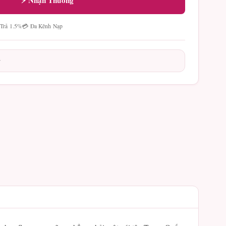
⚡ Nhận Thưởng
 Trả 1.5%
💳 Đa Kênh Nạp
y