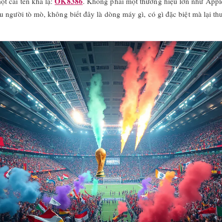
OK8386
t cái tên khá lạ:
. Không phải một thương hiệu lớn như Appl
 người tò mò, không biết đây là dòng máy gì, có gì đặc biệt mà lại th