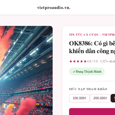
vietproaudio.vn
.
TIN TỨC CÁ CƯỢC · VIETP
OK8386: Có gì bê
khiến dân công n
★★★★★
4.8 / 5.0 · 3,327+ đá
Đang Thịnh Hành
MỨC NẠP THAM KHẢO
100.000₫
200.000₫