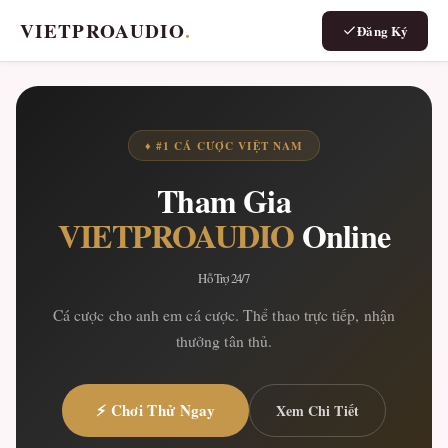
VIETPROAUDIO
.
Đăng Ký
♦ #1 CÁ CƯỢC VIỆT NAM
Tham Gia
VIETPROAUDIO
Online
Hỗ Trợ 24/7
Cá cược cho anh em cá cược. Thể thao trực tiếp, nhận
thưởng tân thủ.
⚡ Chơi Thử Ngay
Xem Chi Tiết