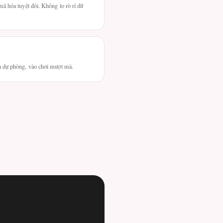
mã hóa tuyệt đối. Không lo rò rỉ dữ
n dự phòng, vào chơi mượt mà.