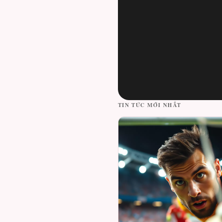
TIN TỨC MỚI NHẤT