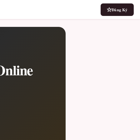
Đăng Ký
nline