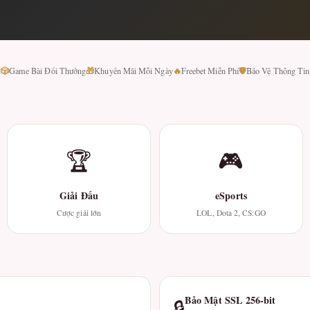
🎲
🎁
🔥
🛡
Game Bài Đổi Thưởng
Khuyến Mãi Mỗi Ngày
Freebet Miễn Phí
Bảo Vệ Thông Tin
🏆
🎮
Giải Đấu
eSports
Cược giải lớn
LOL, Dota 2, CS:GO
Bảo Mật SSL 256-bit
🔒