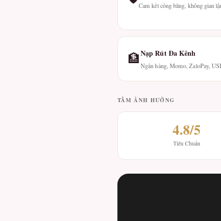
Cam kết công bằng, không gian lậ
Nạp Rút Đa Kênh
🏦
Ngân hàng, Momo, ZaloPay, USD
TẦM ẢNH HƯỞNG
4.8/5
Tiêu Chuẩn