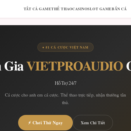
TẤT CẢ GAME
THỂ THAO
CASINO
SLOT GAME
BẮN CÁ
♦ #1 CÁ CƯỢC VIỆT NAM
 Gia
VIETPROAUDIO
O
Hỗ Trợ 24/7
Cá cược cho anh em cá cược. Thể thao trực tiếp, nhận thưởng tân
thủ.
⚡ Chơi Thử Ngay
Xem Chi Tiết