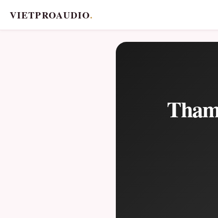
VIETPROAUDIO
.
Tham