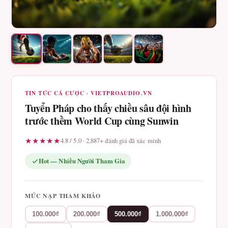
TIN TỨC CÁ CƯỢC · VIETPROAUDIO.VN
Tuyển Pháp cho thấy chiều sâu đội hình
trước thềm World Cup cùng Sunwin
★★★★★
4.8 / 5.0 · 2,887+ đánh giá đã xác minh
Hot — Nhiều Người Tham Gia
MỨC NẠP THAM KHẢO
100.000₫
200.000₫
500.000₫
1.000.000₫