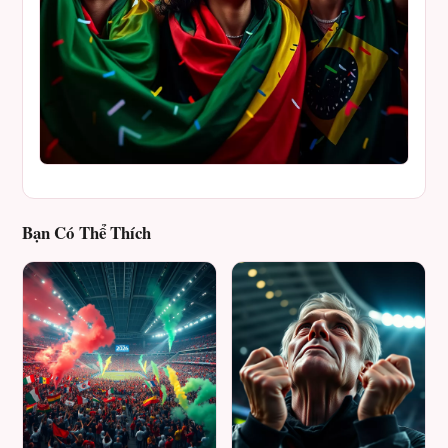
Bạn Có Thể Thích