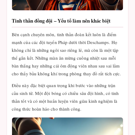
Tinh thần đồng đội – Yếu tố làm nên khác biệt
Bên cạnh chuyên môn, tinh thần đoàn kết luôn là điểm
mạnh của các đội tuyển Pháp dưới thời Deschamps. Họ
không chỉ là những ngôi sao riêng lẻ, mà còn là một tập
thể gắn kết. Những màn ăn mừng cuồng nhiệt sau mỗi
bàn thắng hay những cái ôm động viên nhau sau sai lầm
cho thấy bầu không khí trong phòng thay đồ rất tích cực.
Điều này đặc biệt quan trọng khi bước vào những trận
cầu sinh tử. Một đội bóng có chiều sâu đội hình, có tinh
thần tốt và có một huấn luyện viên giàu kinh nghiệm là
công thức hoàn hảo cho thành công.