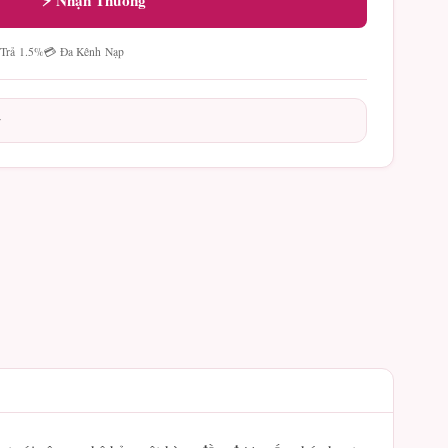
⚡ Nhận Thưởng
 Trả 1.5%
💳 Đa Kênh Nạp
y