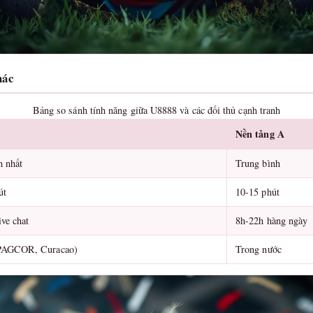
hác
Bảng so sánh tính năng giữa U8888 và các đối thủ cạnh tranh
Nền tảng A
h nhất
Trung bình
út
10-15 phút
ive chat
8h-22h hàng ngày
(PAGCOR, Curacao)
Trong nước