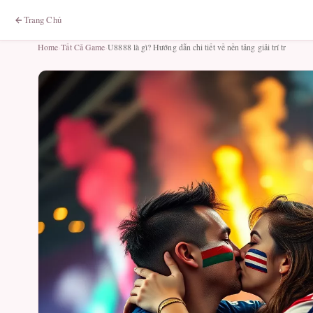
Trang Chủ
Home
›
Tất Cả Game
›
U8888 là gì? Hướng dẫn chi tiết về nền tảng giải trí tr