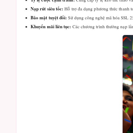
Nạp rút siêu tốc:
Hỗ trợ đa dạng phương thức thanh toá
Bảo mật tuyệt đối:
Sử dụng công nghệ mã hóa SSL 256-
Khuyến mãi liên tục:
Các chương trình thưởng nạp lầ