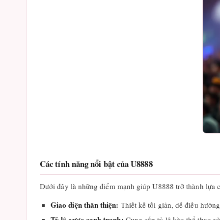
Các tính năng nổi bật của U8888
Dưới đây là những điểm mạnh giúp U8888 trở thành lựa c
Giao diện thân thiện:
Thiết kế tối giản, dễ điều hướng
Tỷ lệ cược cạnh tranh:
Cung cấp tỷ lệ kèo thể thao và