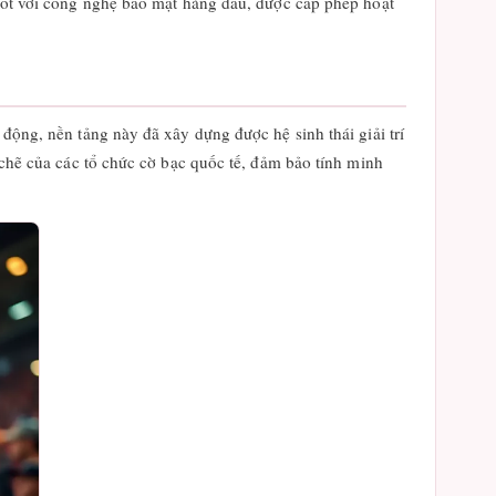
 slot với công nghệ bảo mật hàng đầu, được cấp phép hoạt
 động, nền tảng này đã xây dựng được hệ sinh thái giải trí
t chẽ của các tổ chức cờ bạc quốc tế, đảm bảo tính minh