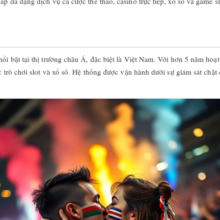
 cấp đa dạng dịch vụ cá cược thể thao, casino trực tiếp, xổ số và game
nổi bật tại thị trường châu Á, đặc biệt là Việt Nam. Với hơn 5 năm hoạt
các trò chơi slot và xổ số. Hệ thống được vận hành dưới sự giám sát chặ