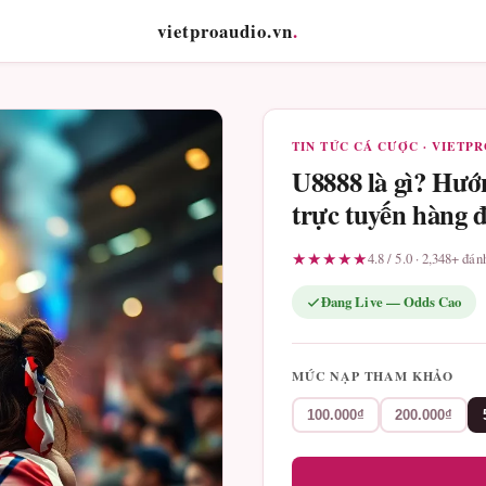
vietproaudio.vn
.
TIN TỨC CÁ CƯỢC · VIETP
U8888 là gì? Hướng
trực tuyến hàng 
★★★★★
4.8 / 5.0 · 2,348+ đá
Đang Live — Odds Cao
MỨC NẠP THAM KHẢO
100.000₫
200.000₫