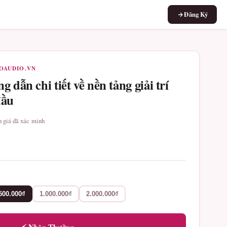
Đăng Ký
ROAUDIO.VN
 dẫn chi tiết về nền tảng giải trí
đầu
nh giá đã xác minh
500.000₫
1.000.000₫
2.000.000₫