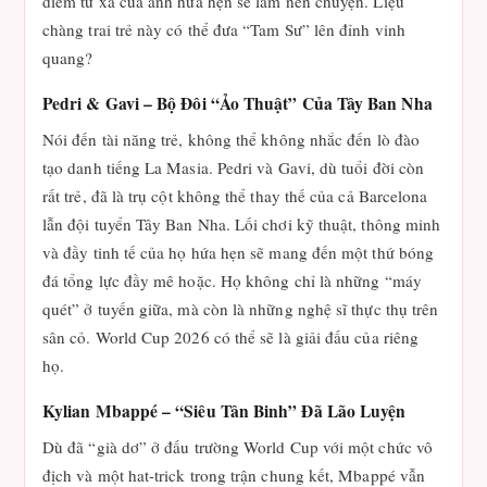
điểm từ xa của anh hứa hẹn sẽ làm nên chuyện. Liệu
chàng trai trẻ này có thể đưa “Tam Sư” lên đỉnh vinh
quang?
Pedri & Gavi – Bộ Đôi “Ảo Thuật” Của Tây Ban Nha
Nói đến tài năng trẻ, không thể không nhắc đến lò đào
tạo danh tiếng La Masia. Pedri và Gavi, dù tuổi đời còn
rất trẻ, đã là trụ cột không thể thay thế của cả Barcelona
lẫn đội tuyển Tây Ban Nha. Lối chơi kỹ thuật, thông minh
và đầy tinh tế của họ hứa hẹn sẽ mang đến một thứ bóng
đá tổng lực đầy mê hoặc. Họ không chỉ là những “máy
quét” ở tuyến giữa, mà còn là những nghệ sĩ thực thụ trên
sân cỏ. World Cup 2026 có thể sẽ là giải đấu của riêng
họ.
Kylian Mbappé – “Siêu Tân Binh” Đã Lão Luyện
Dù đã “già dơ” ở đấu trường World Cup với một chức vô
địch và một hat-trick trong trận chung kết, Mbappé vẫn