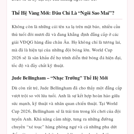
Thế Hệ Vàng Mới: Đâu Chỉ Là “Ngôi Sao Mai”?
Không còn là những cái tên xa lạ trên mặt báo, nhiều cầu
thủ tuổi đôi mươi đã và đang khẳng định đẳng cấp ở các
giải VĐQG hàng đầu châu Âu. Họ không chỉ là tương lai,
mà đã là hiện tại của những đội bóng lớn. World Cup
2026 sẽ là sân khấu để họ trình diễn thứ bóng đá hiện đại,
tốc độ và đầy chất kỹ thuật.
Jude Bellingham – “Nhạc Trưởng” Thế Hệ Mới
Dù còn rất trẻ, Jude Bellingham đã cho thấy một đẳng cấp
vượt trội so với lứa tuổi. Anh là sự kết hợp hoàn hảo giữa
sức mạnh, kỹ thuật và nhãn quan chiến thuật. Tại World
Cup 2026, Bellingham sẽ là trái tim trong lối chơi của đội
tuyển Anh. Khả năng cầm nhịp, tung ra những đường
chuyền “xé toạc” hàng phòng ngự và cả những pha dứt