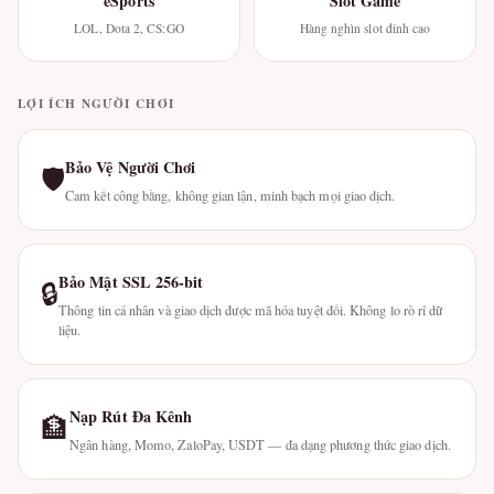
eSports
Slot Game
LOL, Dota 2, CS:GO
Hàng nghìn slot đỉnh cao
LỢI ÍCH NGƯỜI CHƠI
Bảo Vệ Người Chơi
🛡
Cam kết công bằng, không gian lận, minh bạch mọi giao dịch.
Bảo Mật SSL 256-bit
🔒
Thông tin cá nhân và giao dịch được mã hóa tuyệt đối. Không lo rò rỉ dữ
liệu.
Nạp Rút Đa Kênh
🏦
Ngân hàng, Momo, ZaloPay, USDT — đa dạng phương thức giao dịch.