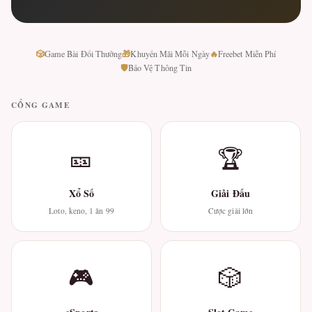
🎲
🎁
🔥
Game Bài Đổi Thưởng
Khuyến Mãi Mỗi Ngày
Freebet Miễn Phí
🛡
Bảo Vệ Thông Tin
CỔNG GAME
🎫
🏆
Xổ Số
Giải Đấu
Loto, keno, 1 ăn 99
Cược giải lớn
🎮
🎲