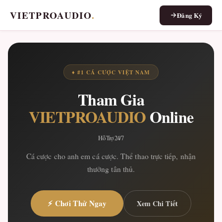
VIETPROAUDIO
.
Đăng Ký
♦ #1 CÁ CƯỢC VIỆT NAM
Tham Gia
VIETPROAUDIO
Online
Hỗ Trợ 24/7
Cá cược cho anh em cá cược. Thể thao trực tiếp, nhận
thưởng tân thủ.
⚡ Chơi Thử Ngay
Xem Chi Tiết