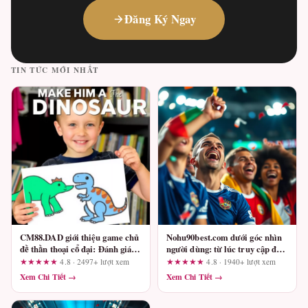
Đăng Ký Ngay
TIN TỨC MỚI NHẤT
CM88.DAD giới thiệu game chủ
Nohu90best.com dưới góc nhìn
đề thần thoại cổ đại: Đánh giá
người dùng: từ lúc truy cập đến
tổng quan dưới góc nhìn trải
khi cần hỗ trợ
★★★★★
4.8 · 2497+ lượt xem
★★★★★
4.8 · 1940+ lượt xem
nghiệm người dùng
Xem Chi Tiết →
Xem Chi Tiết →