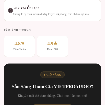
Link Vào Ổn Định
🌐
Không lo bị chặn, nhiều đường truyền dự phòng, vào chơi mượt mà.
TẦM ẢNH HƯỞNG
4.8/5
4.9★
Tiêu Chuẩn
Đánh Giá
♠ GIỜ VÀNG
Sẵn Sàng Tham Gia VIETPROAUDIO?
Khuyến mãi thể thao khủng. Chơi mọi lúc mọi nơi!