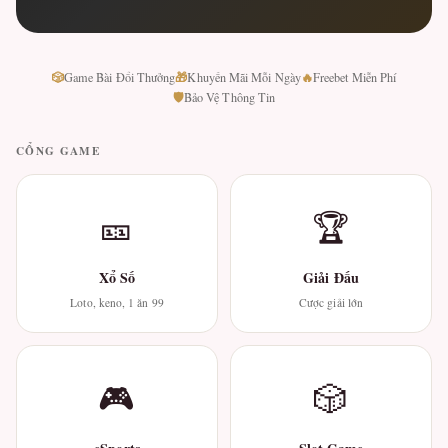
🎲
🎁
🔥
Game Bài Đổi Thưởng
Khuyến Mãi Mỗi Ngày
Freebet Miễn Phí
🛡
Bảo Vệ Thông Tin
CỔNG GAME
🎫
🏆
Xổ Số
Giải Đấu
Loto, keno, 1 ăn 99
Cược giải lớn
🎮
🎲