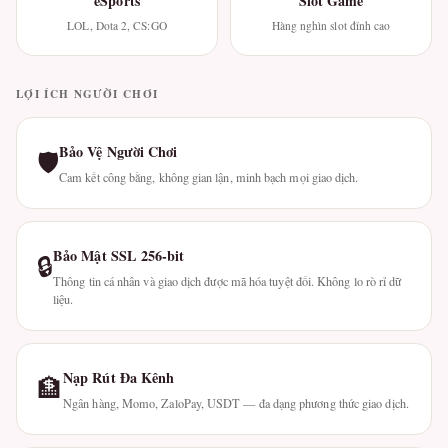
eSports
Slot Game
LOL, Dota 2, CS:GO
Hàng nghìn slot đỉnh cao
LỢI ÍCH NGƯỜI CHƠI
Bảo Vệ Người Chơi
🛡
Cam kết công bằng, không gian lận, minh bạch mọi giao dịch.
Bảo Mật SSL 256-bit
🔒
Thông tin cá nhân và giao dịch được mã hóa tuyệt đối. Không lo rò rỉ dữ
liệu.
Nạp Rút Đa Kênh
🏦
Ngân hàng, Momo, ZaloPay, USDT — đa dạng phương thức giao dịch.