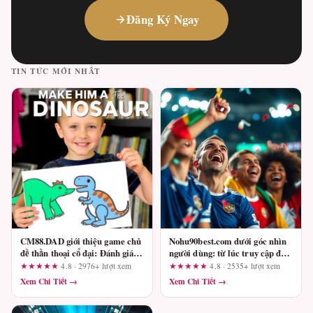
Đăng Ký Ngay
TIN TỨC MỚI NHẤT
CM88.DAD giới thiệu game chủ
Nohu90best.com dưới góc nhìn
đề thần thoại cổ đại: Đánh giá
người dùng: từ lúc truy cập đến
tổng quan dưới góc nhìn trải
khi cần hỗ trợ
★★★★★
4.8 · 2976+ lượt xem
★★★★★
4.8 · 2535+ lượt xem
nghiệm người dùng
Xem Chi Tiết →
Xem Chi Tiết →