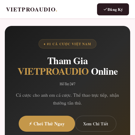
VIETPROAUDIO
.
Đăng Ký
♦ #1 CÁ CƯỢC VIỆT NAM
Tham Gia
VIETPROAUDIO
Online
Hỗ Trợ 24/7
Cá cược cho anh em cá cược. Thể thao trực tiếp, nhận
thưởng tân thủ.
⚡ Chơi Thử Ngay
Xem Chi Tiết