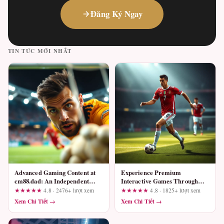
Đăng Ký Ngay
TIN TỨC MỚI NHẤT
Advanced Gaming Content at
Experience Premium
cm88.dad: An Independent
Interactive Games Through
Review of What Matters
nohu90best.com: A Touchpoint-
★★★★★
4.8 · 2476+ lượt xem
★★★★★
4.8 · 1825+ lượt xem
by-Touchpoint Review
Xem Chi Tiết →
Xem Chi Tiết →