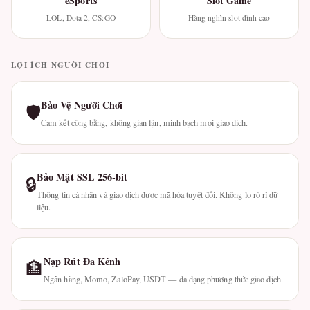
eSports
Slot Game
LOL, Dota 2, CS:GO
Hàng nghìn slot đỉnh cao
LỢI ÍCH NGƯỜI CHƠI
Bảo Vệ Người Chơi
🛡
Cam kết công bằng, không gian lận, minh bạch mọi giao dịch.
Bảo Mật SSL 256-bit
🔒
Thông tin cá nhân và giao dịch được mã hóa tuyệt đối. Không lo rò rỉ dữ
liệu.
Nạp Rút Đa Kênh
🏦
Ngân hàng, Momo, ZaloPay, USDT — đa dạng phương thức giao dịch.