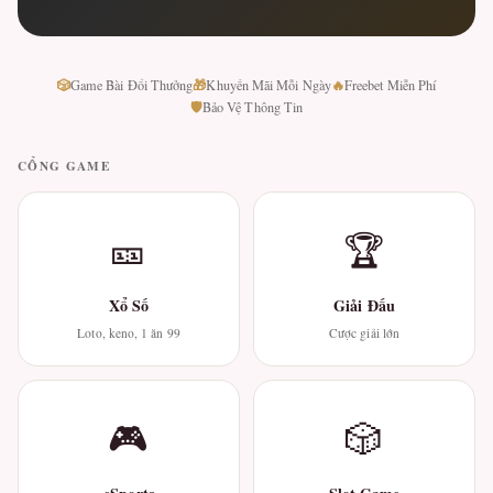
🎲
🎁
🔥
Game Bài Đổi Thưởng
Khuyến Mãi Mỗi Ngày
Freebet Miễn Phí
🛡
Bảo Vệ Thông Tin
CỔNG GAME
🎫
🏆
Xổ Số
Giải Đấu
Loto, keno, 1 ăn 99
Cược giải lớn
🎮
🎲