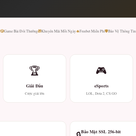
🎲
🎁
🔥
🛡
Game Bài Đổi Thưởng
Khuyến Mãi Mỗi Ngày
Freebet Miễn Phí
Bảo Vệ Thông Tin
🏆
🎮
Giải Đấu
eSports
Cược giải lớn
LOL, Dota 2, CS:GO
Bảo Mật SSL 256-bit
🔒