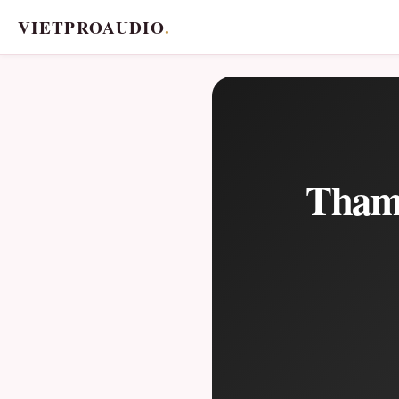
VIETPROAUDIO
.
Tham