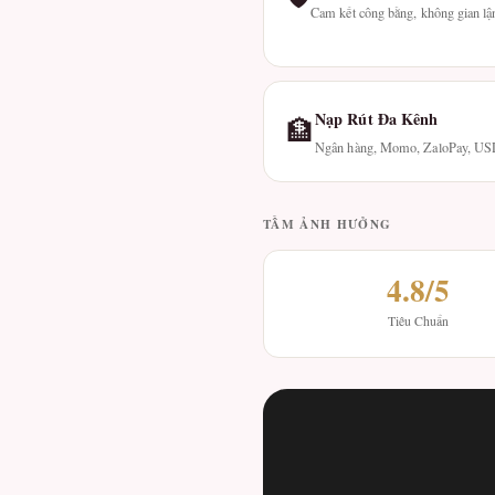
Cam kết công bằng, không gian lậ
Nạp Rút Đa Kênh
🏦
Ngân hàng, Momo, ZaloPay, USD
TẦM ẢNH HƯỞNG
4.8/5
Tiêu Chuẩn