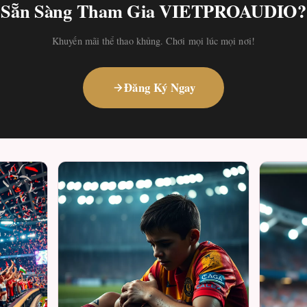
Sẵn Sàng Tham Gia VIETPROAUDIO?
Khuyến mãi thể thao khủng. Chơi mọi lúc mọi nơi!
Đăng Ký Ngay