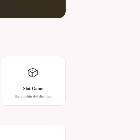
🎲
Slot Game
Hàng nghìn slot đỉnh cao