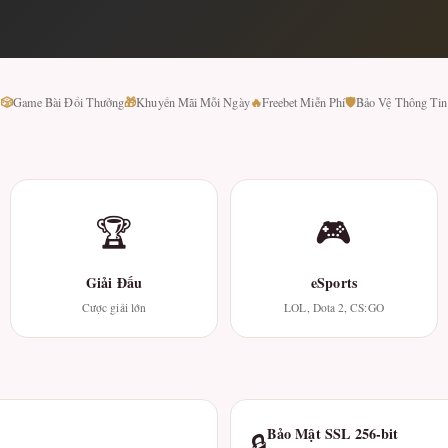
🎲
🎁
🔥
🛡
Game Bài Đổi Thưởng
Khuyến Mãi Mỗi Ngày
Freebet Miễn Phí
Bảo Vệ Thông Tin
🏆
🎮
Giải Đấu
eSports
Cược giải lớn
LOL, Dota 2, CS:GO
Bảo Mật SSL 256-bit
🔒