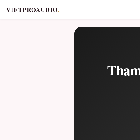
VIETPROAUDIO
.
Tham