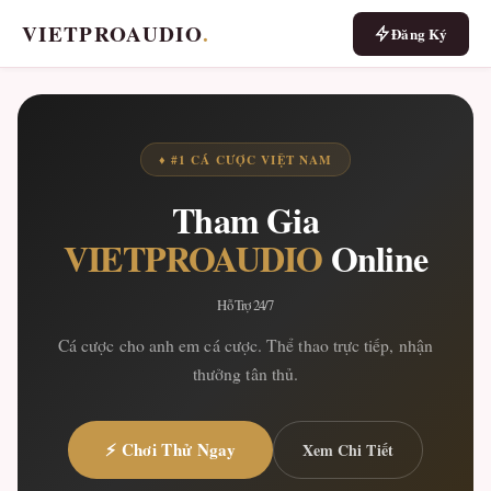
VIETPROAUDIO
.
Đăng Ký
♦ #1 CÁ CƯỢC VIỆT NAM
Tham Gia
VIETPROAUDIO
Online
Hỗ Trợ 24/7
Cá cược cho anh em cá cược. Thể thao trực tiếp, nhận
thưởng tân thủ.
⚡ Chơi Thử Ngay
Xem Chi Tiết