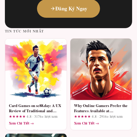
Đăng Ký Ngay
TIN TỨC MỚI NHẤT
Card Games on sc88.day: A UX
Why Online Gamers Prefer the
Review of Traditional and
Features Available at
Modern Offerings
mm88.observer
★★★★★
4.8 · 3176+ lượt xem
★★★★★
4.8 · 2916+ lượt xem
Xem Chi Tiết →
Xem Chi Tiết →