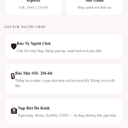
eSports
Slot Game
LOL, Dota 2, CS:GO
Hàng nghìn slot đỉnh cao
LỢI ÍCH NGƯỜI CHƠI
Bảo Vệ Người Chơi
🛡
Cam kết công bằng, không gian lận, minh bạch mọi giao dịch.
Bảo Mật SSL 256-bit
🔒
Thông tin cá nhân và giao dịch được mã hóa tuyệt đối. Không lo rò rỉ dữ
liệu.
Nạp Rút Đa Kênh
🏦
Ngân hàng, Momo, ZaloPay, USDT — đa dạng phương thức giao dịch.