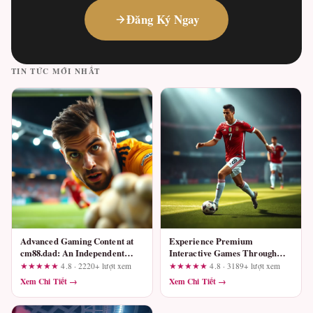
Đăng Ký Ngay
TIN TỨC MỚI NHẤT
Advanced Gaming Content at
Experience Premium
cm88.dad: An Independent
Interactive Games Through
Review of What Matters
nohu90best.com: A Touchpoint-
★★★★★
4.8 · 2220+ lượt xem
★★★★★
4.8 · 3189+ lượt xem
by-Touchpoint Review
Xem Chi Tiết →
Xem Chi Tiết →