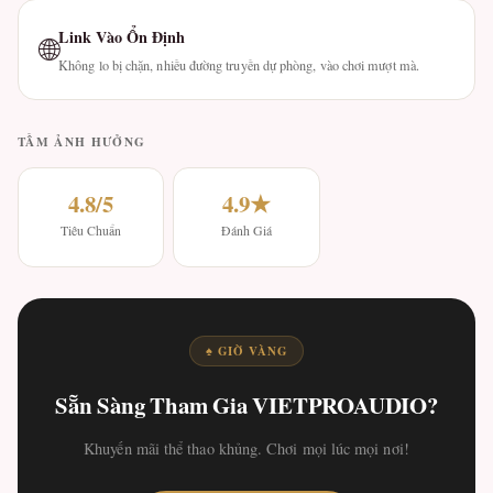
Link Vào Ổn Định
🌐
Không lo bị chặn, nhiều đường truyền dự phòng, vào chơi mượt mà.
TẦM ẢNH HƯỞNG
4.8/5
4.9★
Tiêu Chuẩn
Đánh Giá
♠ GIỜ VÀNG
Sẵn Sàng Tham Gia VIETPROAUDIO?
Khuyến mãi thể thao khủng. Chơi mọi lúc mọi nơi!