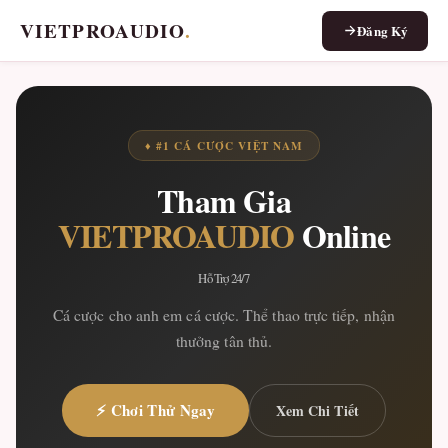
VIETPROAUDIO
.
Đăng Ký
♦ #1 CÁ CƯỢC VIỆT NAM
Tham Gia
VIETPROAUDIO
Online
Hỗ Trợ 24/7
Cá cược cho anh em cá cược. Thể thao trực tiếp, nhận
thưởng tân thủ.
⚡ Chơi Thử Ngay
Xem Chi Tiết