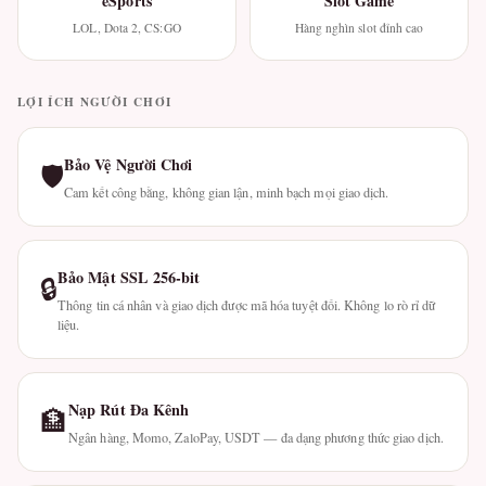
eSports
Slot Game
LOL, Dota 2, CS:GO
Hàng nghìn slot đỉnh cao
LỢI ÍCH NGƯỜI CHƠI
Bảo Vệ Người Chơi
🛡
Cam kết công bằng, không gian lận, minh bạch mọi giao dịch.
Bảo Mật SSL 256-bit
🔒
Thông tin cá nhân và giao dịch được mã hóa tuyệt đối. Không lo rò rỉ dữ
liệu.
Nạp Rút Đa Kênh
🏦
Ngân hàng, Momo, ZaloPay, USDT — đa dạng phương thức giao dịch.