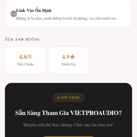
Link Vào Ổn Định
🌐
Không lo bị chặn, nhiều đường truyền dự phòng, vào chơi mượt mà.
TẦM ẢNH HƯỞNG
4.8/5
4.9★
Tiêu Chuẩn
Đánh Giá
♠ GIỜ VÀNG
Sẵn Sàng Tham Gia VIETPROAUDIO?
Khuyến mãi thể thao khủng. Chơi mọi lúc mọi nơi!