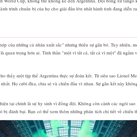
h World Cup, không thể không kể đến Argentina. Đội bóng xứ tango k
 Hành trình chuẩn bị của họ cho giải đấu lớn nhất hành tinh đang diễn 
 hợp của những cá nhân xuất sắc" nhưng thiếu sự gắn bó. Tuy nhiên, m
 quan trọng hơn ai. Tinh thần "một vì tất cả, tất cả vì một" đã ngấm 
o thấy một tập thể Argentina thực sự đoàn kết. Từ siêu sao Lionel M
g nhất. Họ cười đùa, chia sẻ và chiến đấu vì nhau. Sự gắn kết này kh
n tại chính là sự hy sinh vì đồng đội. Không còn cảnh các ngôi sao tr
 bị đánh bại. Bạn có thể xem thêm những phân tích chi tiết về chiến t