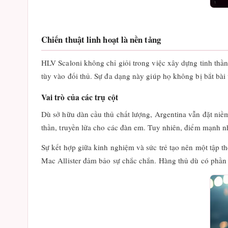
Chiến thuật linh hoạt là nền tảng
HLV Scaloni không chỉ giỏi trong việc xây dựng tinh thần
tùy vào đối thủ. Sự đa dạng này giúp họ không bị bắt bài
Vai trò của các trụ cột
Dù sở hữu dàn cầu thủ chất lượng, Argentina vẫn đặt niề
thần, truyền lửa cho các đàn em. Tuy nhiên, điểm mạnh nh
Sự kết hợp giữa kinh nghiệm và sức trẻ tạo nên một tập t
Mac Allister đảm bảo sự chắc chắn. Hàng thủ dù có phần g