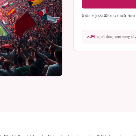
🔒 Bảo Mật SSL
🎰 Odds Cao
🔄 Hoàn
391
🔥
người đang xem trang nà