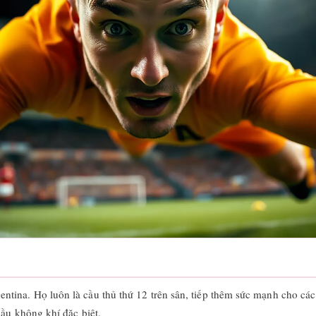
tina. Họ luôn là cầu thủ thứ 12 trên sân, tiếp thêm sức mạnh cho các
bầu không khí đặc biệt.