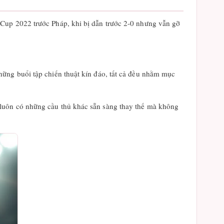
 Cup 2022 trước Pháp, khi bị dẫn trước 2-0 nhưng vẫn gỡ
hững buổi tập chiến thuật kín đáo, tất cả đều nhằm mục
.
 luôn có những cầu thủ khác sẵn sàng thay thế mà không