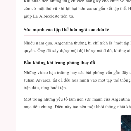
Khi nhắc đến những ứng cử viên nặng ký cho chức vô địc
còn có một thứ vũ khí lợi hại hơn cả: sự gắn kết tập thể.
giúp La Albiceleste tiến xa.
Sức mạnh của tập thể hơn ngôi sao đơn lẻ
Nhiều năm qua, Argentina thường bị chỉ trích là "một tập
quyền. Ông đã xây dựng một đội bóng mà ở đó, không ai là
Bầu không khí trong phòng thay đồ
Những video hậu trường hay các bài phỏng vấn gần đây ch
Julian Alvarez, tất cả đều hòa mình vào một tập thể thốn
trận đấu, từng buổi tập.
Một trong những yếu tố làm nên sức mạnh của Argentina hiệ
mục tiêu chung. Điều này tạo nên một khối thống nhất khó