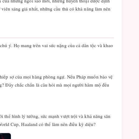
ện của những ngôi sao mới, những huyền thoại được định
ử viên sáng giá nhất, những cầu thủ có khả năng làm nên
chú ý. Họ mang trên vai sức nặng của cả dân tộc và khao
 khiếp sợ của mọi hàng phòng ngự. Nếu Pháp muốn bảo vệ
ang? Đây chắc chắn là câu hỏi mà mọi người hâm mộ đều
i thể hình lý tưởng, sức mạnh vượt trội và khả năng săn
ự World Cup, Haaland có thể làm nên điều kỳ diệu?