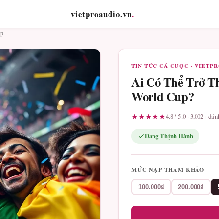
vietproaudio.vn
.
up
TIN TỨC CÁ CƯỢC · VIETP
Ai Có Thể Trở T
World Cup?
★★★★★
4.8 / 5.0 · 3,002+ đá
Đang Thịnh Hành
MỨC NẠP THAM KHẢO
100.000₫
200.000₫