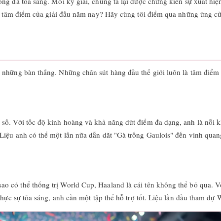
óng đá tỏa sáng. Mỗi kỳ giải, chúng ta lại được chứng kiến sự xuất hi
ành tâm điểm của giải đấu năm nay? Hãy cùng tôi điểm qua những ứng c
 những bàn thắng. Những chân sút hàng đầu thế giới luôn là tâm điểm 
 số. Với tốc độ kinh hoàng và khả năng dứt điểm đa dạng, anh là nỗi
 Liệu anh có thể một lần nữa dẫn dắt "Gà trống Gaulois" đến vinh qu
 có thể thống trị World Cup, Haaland là cái tên không thể bỏ qua. Vớ
thực sự tỏa sáng, anh cần một tập thể hỗ trợ tốt. Liệu lần đầu tham d