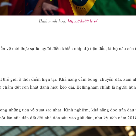
Hình minh hoạ:
https://du88.live/
ền vệ mới thực sự là người điều khiển nhịp độ trận đấu, là bộ não của
ất thế giới ở thời điểm hiện tại. Khả năng cầm bóng, chuyền dài, xâm 
 chấm dứt cơn khát danh hiệu kéo dài, Bellingham chính là người hùng
rong những tiền vệ xuất sắc nhất. Kinh nghiệm, khả năng đọc trận đấu
một lần nữa dẫn dắt đội nhà tiến sâu vào giải đấu, như kỳ tích năm 201