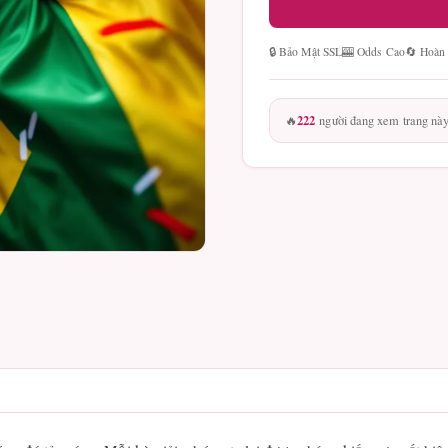
🔒 Bảo Mật SSL
🎰 Odds Cao
🔄 Hoàn
222
🔥
người đang xem trang nà