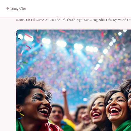
Trang Chủ
Home
›
Tất Cả Game
›
Ai Có Thể Trở Thành Ngôi Sao Sáng Nhất Của Kỳ World C