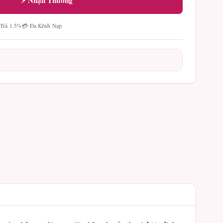
⚡ Nhận Thưởng
 Trả 1.5%
💳 Đa Kênh Nạp
y