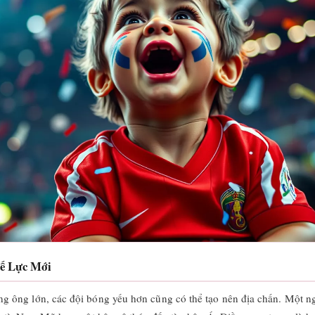
hế Lực Mới
ông lớn, các đội bóng yếu hơn cũng có thể tạo nên địa chấn. Một ngôi