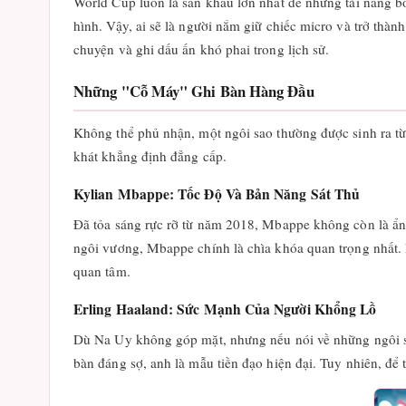
World Cup luôn là sân khấu lớn nhất để những tài năng b
hình. Vậy, ai sẽ là người nắm giữ chiếc micro và trở th
chuyện và ghi dấu ấn khó phai trong lịch sử.
Những "Cỗ Máy" Ghi Bàn Hàng Đầu
Không thể phủ nhận, một ngôi sao thường được sinh ra từ
khát khẳng định đẳng cấp.
Kylian Mbappe: Tốc Độ Và Bản Năng Sát Thủ
Đã tỏa sáng rực rỡ từ năm 2018, Mbappe không còn là ẩn
ngôi vương, Mbappe chính là chìa khóa quan trọng nhất.
quan tâm.
Erling Haaland: Sức Mạnh Của Người Khổng Lồ
Dù Na Uy không góp mặt, nhưng nếu nói về những ngôi sao
bàn đáng sợ, anh là mẫu tiền đạo hiện đại. Tuy nhiên, để 