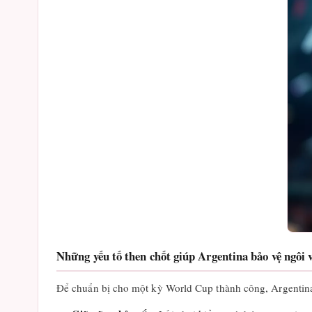
Những yếu tố then chốt giúp Argentina bảo vệ ngôi
Để chuẩn bị cho một kỳ World Cup thành công, Argentina