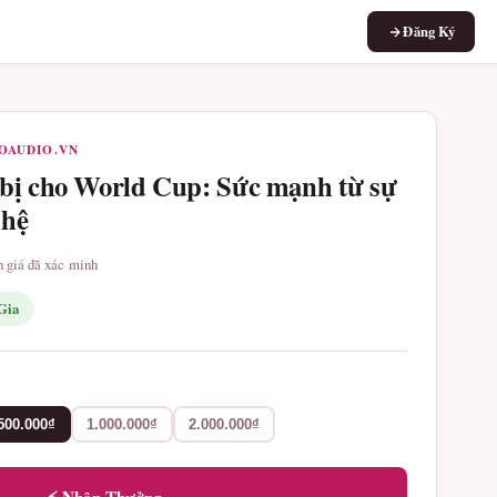
Đăng Ký
ROAUDIO.VN
bị cho World Cup: Sức mạnh từ sự
 hệ
nh giá đã xác minh
Gia
500.000₫
1.000.000₫
2.000.000₫