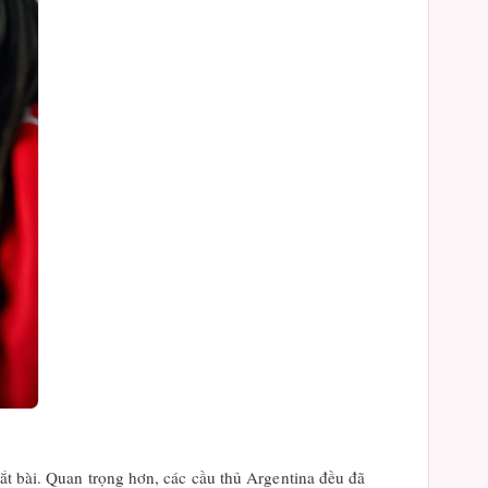
bắt bài. Quan trọng hơn, các cầu thủ Argentina đều đã