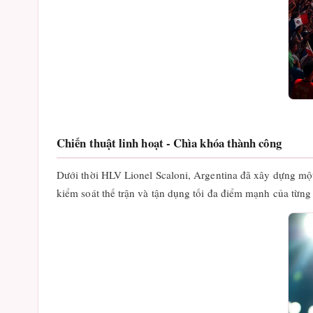
Chiến thuật linh hoạt - Chìa khóa thành công
Dưới thời HLV Lionel Scaloni, Argentina đã xây dựng một 
kiểm soát thế trận và tận dụng tối đa điểm mạnh của từng