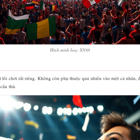
Hình minh hoạ: XN88
lối chơi rất riêng. Không còn phụ thuộc quá nhiều vào một cá nhân, đ
 cầu thủ.