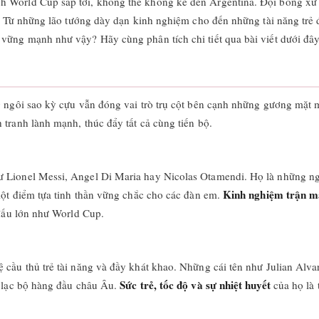
h World Cup sắp tới, không thể không kể đến Argentina. Đội bóng xứ
hủ. Từ những lão tướng dày dạn kinh nghiệm cho đến những tài năng trẻ 
 vững mạnh như vậy? Hãy cùng phân tích chi tiết qua bài viết dưới đây
ng ngôi sao kỳ cựu vẫn đóng vai trò trụ cột bên cạnh những gương mặt
 tranh lành mạnh, thúc đẩy tất cả cùng tiến bộ.
 Lionel Messi, Angel Di Maria hay Nicolas Otamendi. Họ là những ngư
Kinh nghiệm trận m
 một điểm tựa tinh thần vững chắc cho các đàn em.
 đấu lớn như World Cup.
 cầu thủ trẻ tài năng và đầy khát khao. Những cái tên như Julian Alva
Sức trẻ, tốc độ và sự nhiệt huyết
u lạc bộ hàng đầu châu Âu.
của họ là 