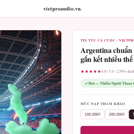
vietproaudio.vn
.
TIN TỨC CÁ CƯỢC · VIETP
Argentina chuẩn 
gắn kết nhiều thế
★★★★★
4.8 / 5.0 · 2,595+ đá
Hot — Nhiều Người Tham 
MỨC NẠP THAM KHẢO
100.000₫
200.000₫