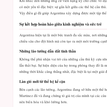
Khi nhắc đến những ứng cử viên nặng ký cho chức vô địc
có một yếu tố đặc biệt: sự gắn kết giữa các thế hệ cầu t
Vậy điều gì đã giúp Argentina xây dựng được một tập thể
Sự kết hợp hoàn hảo giữa kinh nghiệm và sức trẻ
Argentina hiện tại là một bức tranh đa sắc màu, nơi nhữ
chiều sâu cho đội hình mà còn tạo ra một môi trường cạnh
Những lão tướng dẫn dắt tinh thần
Không thể phủ nhận vai trò của những cầu thủ kỳ cựu như
lẫn thất bại. Sự hiện diện của họ trong phòng thay đồ là
những thời khắc căng thẳng nhất, đặc biệt là tại một giải
Làn gió mới từ thế hệ kế cận
Bên cạnh các lão tướng, Argentina đang sở hữu một thế hệ
Martinez đã và đang chứng tỏ giá trị của mình tại các câ
nên biến hóa và khó lường hơn.