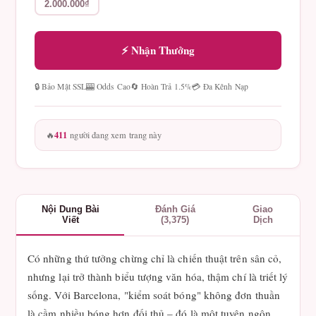
2.000.000₫
⚡ Nhận Thưởng
🔒 Bảo Mật SSL
🎰 Odds Cao
🔄 Hoàn Trả 1.5%
💳 Đa Kênh Nạp
411
🔥
người đang xem trang này
Nội Dung Bài
Đánh Giá
Giao
Viết
(3,375)
Dịch
Có những thứ tưởng chừng chỉ là chiến thuật trên sân cỏ,
nhưng lại trở thành biểu tượng văn hóa, thậm chí là triết lý
sống. Với Barcelona, "kiểm soát bóng" không đơn thuần
là cầm nhiều bóng hơn đối thủ – đó là một tuyên ngôn,