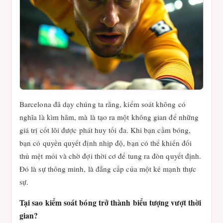
Barcelona đã dạy chúng ta rằng, kiểm soát không có
nghĩa là kìm hãm, mà là tạo ra một không gian để những
giá trị cốt lõi được phát huy tối đa. Khi bạn cầm bóng,
bạn có quyền quyết định nhịp độ, bạn có thể khiến đối
thủ mệt mỏi và chờ đợi thời cơ để tung ra đòn quyết định.
Đó là sự thông minh, là đẳng cấp của một kẻ mạnh thực
sự.
Tại sao kiểm soát bóng trở thành biểu tượng vượt thời
gian?