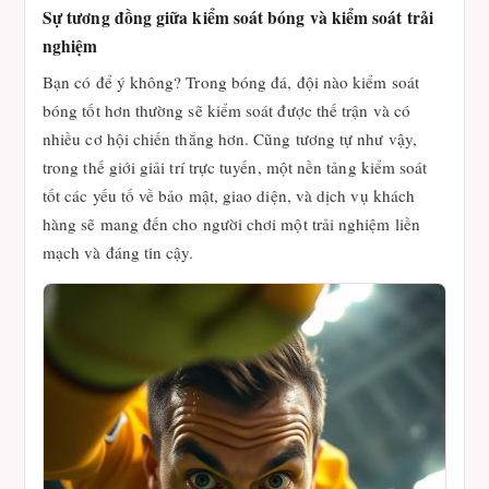
Sự tương đồng giữa kiểm soát bóng và kiểm soát trải
nghiệm
Bạn có để ý không? Trong bóng đá, đội nào kiểm soát
bóng tốt hơn thường sẽ kiểm soát được thế trận và có
nhiều cơ hội chiến thắng hơn. Cũng tương tự như vậy,
trong thế giới giải trí trực tuyến, một nền tảng kiểm soát
tốt các yếu tố về bảo mật, giao diện, và dịch vụ khách
hàng sẽ mang đến cho người chơi một trải nghiệm liền
mạch và đáng tin cậy.