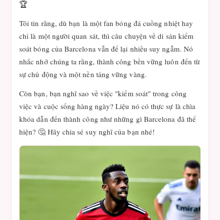
🏆
Tôi tin rằng, dù bạn là một fan bóng đá cuồng nhiệt hay
chỉ là một người quan sát, thì câu chuyện về di sản kiểm
soát bóng của Barcelona vẫn để lại nhiều suy ngẫm. Nó
nhắc nhở chúng ta rằng, thành công bền vững luôn đến từ
sự chủ động và một nền tảng vững vàng.
Còn bạn, bạn nghĩ sao về việc "kiểm soát" trong công
việc và cuộc sống hàng ngày? Liệu nó có thực sự là chìa
khóa dẫn đến thành công như những gì Barcelona đã thể
hiện? 🤔 Hãy chia sẻ suy nghĩ của bạn nhé!