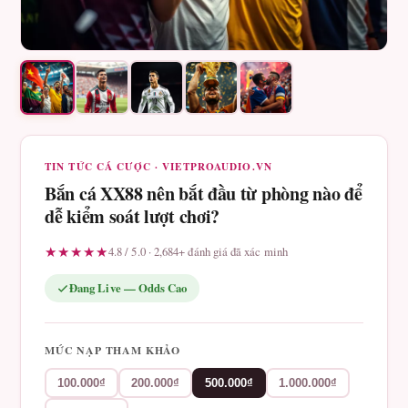
TIN TỨC CÁ CƯỢC · VIETPROAUDIO.VN
Bắn cá XX88 nên bắt đầu từ phòng nào để
dễ kiểm soát lượt chơi?
★★★★★
4.8 / 5.0 · 2,684+ đánh giá đã xác minh
Đang Live — Odds Cao
MỨC NẠP THAM KHẢO
100.000₫
200.000₫
500.000₫
1.000.000₫