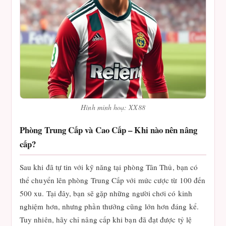
Hình minh hoạ: XX88
Phòng Trung Cấp và Cao Cấp – Khi nào nên nâng
cấp?
Sau khi đã tự tin với kỹ năng tại phòng Tân Thủ, bạn có
thể chuyển lên phòng Trung Cấp với mức cược từ 100 đến
500 xu. Tại đây, bạn sẽ gặp những người chơi có kinh
nghiệm hơn, nhưng phần thưởng cũng lớn hơn đáng kể.
Tuy nhiên, hãy chỉ nâng cấp khi bạn đã đạt được tỷ lệ