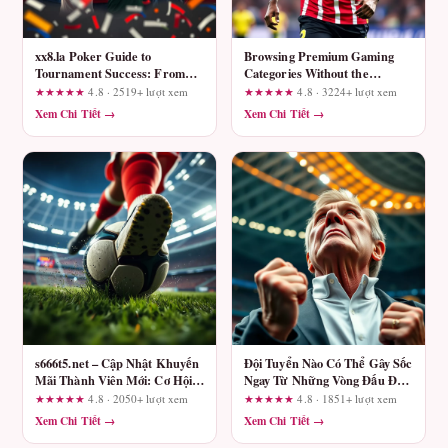
xx8.la Poker Guide to
Browsing Premium Gaming
Tournament Success: From
Categories Without the
Beginner to Winner
Guesswork: A 123b.furniture
★★★★★
4.8 · 2519+ lượt xem
★★★★★
4.8 · 3224+ lượt xem
Review
Xem Chi Tiết →
Xem Chi Tiết →
s666t5.net – Cập Nhật Khuyến
Đội Tuyển Nào Có Thể Gây Sốc
Mãi Thành Viên Mới: Cơ Hội
Ngay Từ Những Vòng Đấu Đầu
Cho Người Mới Hay Bẫy?
Tiên?
★★★★★
4.8 · 2050+ lượt xem
★★★★★
4.8 · 1851+ lượt xem
Xem Chi Tiết →
Xem Chi Tiết →