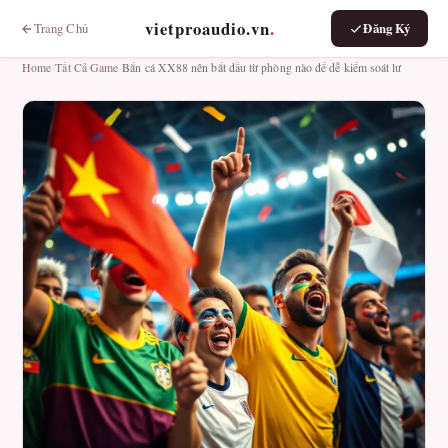
vietproaudio.vn
.
Trang Chủ
Đăng Ký
Home
›
Tất Cả Game
›
Bắn cá XX88 nên bắt đầu từ phòng nào để dễ kiểm soát lư