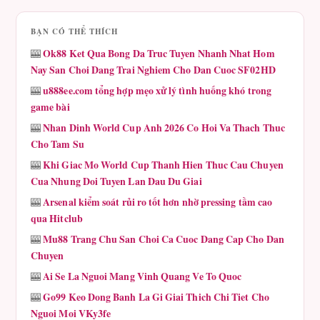
BẠN CÓ THỂ THÍCH
Ok88 Ket Qua Bong Da Truc Tuyen Nhanh Nhat Hom
🎰
Nay San Choi Dang Trai Nghiem Cho Dan Cuoc SF02HD
u888ee.com tổng hợp mẹo xử lý tình huống khó trong
🎰
game bài
Nhan Dinh World Cup Anh 2026 Co Hoi Va Thach Thuc
🎰
Cho Tam Su
Khi Giac Mo World Cup Thanh Hien Thuc Cau Chuyen
🎰
Cua Nhung Doi Tuyen Lan Dau Du Giai
Arsenal kiểm soát rủi ro tốt hơn nhờ pressing tầm cao
🎰
qua Hitclub
Mu88 Trang Chu San Choi Ca Cuoc Dang Cap Cho Dan
🎰
Chuyen
Ai Se La Nguoi Mang Vinh Quang Ve To Quoc
🎰
Go99 Keo Dong Banh La Gi Giai Thich Chi Tiet Cho
🎰
Nguoi Moi VKy3fe