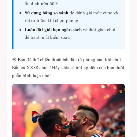
ổn định trên 60%.
Sử dụng bảng so sánh
để đánh giá mức cược và
rủi ro trước khi chọn phòng.
Luôn đặt giới hạn ngân sách
và thời gian chơi
để tránh mất kiểm soát.
🎯 Bạn đã thử chiến thuật bắt đầu từ phòng nào khi chơi
Bắn cá XX88 chưa? Hãy chia sẻ trải nghiệm của bạn dưới
phần bình luận nhé!