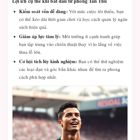
Lợi ích cụ thể khi bắt đầu từ phòng Tân Thủ
Kiểm soát vốn dễ dàng:
Với mức cược tối thiểu, bạn
có thể kéo dài thời gian chơi và học cách quản lý ngân
sách hiệu quả.
Giảm áp lực tâm lý:
Môi trường ít cạnh tranh giúp
bạn tập trung vào chiến thuật thay vì lo lắng về việc
thua lỗ lớn.
Cơ hội tích lũy kinh nghiệm:
Bạn có thể thử nghiệm
các loại đạn và góc bắn khác nhau để tìm ra phong
cách phù hợp nhất.