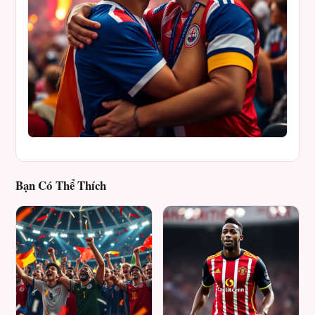
Bạn Có Thể Thích