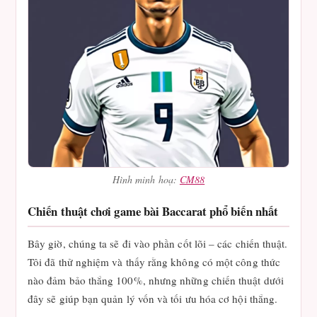
Hình minh hoạ:
CM88
Chiến thuật chơi game bài Baccarat phổ biến nhất
Bây giờ, chúng ta sẽ đi vào phần cốt lõi – các chiến thuật.
Tôi đã thử nghiệm và thấy rằng không có một công thức
nào đảm bảo thắng 100%, nhưng những chiến thuật dưới
đây sẽ giúp bạn quản lý vốn và tối ưu hóa cơ hội thắng.