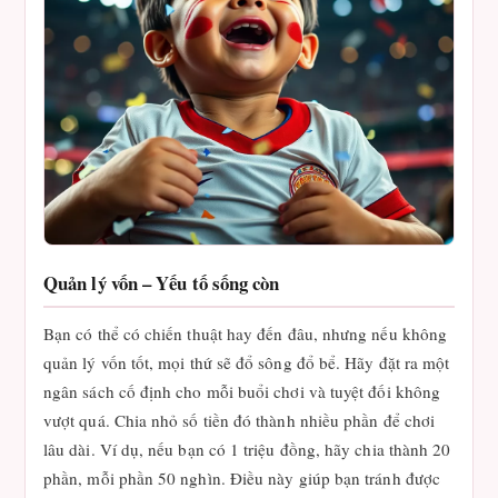
Quản lý vốn – Yếu tố sống còn
Bạn có thể có chiến thuật hay đến đâu, nhưng nếu không
quản lý vốn tốt, mọi thứ sẽ đổ sông đổ bể. Hãy đặt ra một
ngân sách cố định cho mỗi buổi chơi và tuyệt đối không
vượt quá. Chia nhỏ số tiền đó thành nhiều phần để chơi
lâu dài. Ví dụ, nếu bạn có 1 triệu đồng, hãy chia thành 20
phần, mỗi phần 50 nghìn. Điều này giúp bạn tránh được