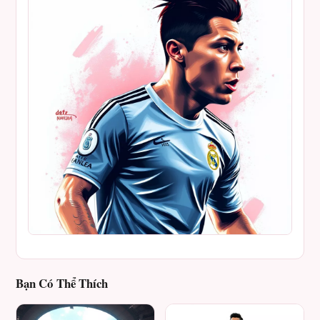
Bạn Có Thể Thích