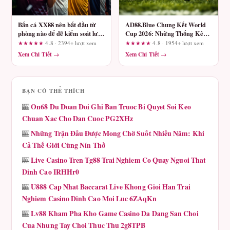
Bắn cá XX88 nên bắt đầu từ
AD88.Blue Chung Kết World
phòng nào để dễ kiểm soát lượt
Cup 2026: Những Thống Kê
chơi?
Đáng Chú Ý Trước Trận Đấu
★★★★★
4.8 · 2394+ lượt xem
★★★★★
4.8 · 1954+ lượt xem
Xem Chi Tiết →
Xem Chi Tiết →
BẠN CÓ THỂ THÍCH
On68 Du Doan Doi Ghi Ban Truoc Bi Quyet Soi Keo
🎰
Chuan Xac Cho Dan Cuoc PG2XHz
Những Trận Đấu Được Mong Chờ Suốt Nhiều Năm: Khi
🎰
Cả Thế Giới Cùng Nín Thở
Live Casino Tren Tg88 Trai Nghiem Co Quay Nguoi That
🎰
Dinh Cao IRHHr0
U888 Cap Nhat Baccarat Live Khong Gioi Han Trai
🎰
Nghiem Casino Dinh Cao Moi Luc 6ZAqKn
Lv88 Kham Pha Kho Game Casino Da Dang San Choi
🎰
Cua Nhung Tay Choi Thuc Thu 2g8TPB