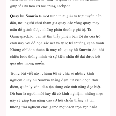
giúp tối ưu hóa cơ hội trúng Jackpot.
Quay hũ Sunwin
là một hình thức giải trí trực tuyến hấp
dẫn, nơi người chơi tham gia quay các vòng quay may
mắn để giành được những phần thưởng giá trị. Tại
Gamespack.io, bạn sẽ tìm thấy phiên bản tối ưu của trò
chơi này với đồ họa sắc nét và tỷ lệ trả thưởng cạnh tranh.
Không chỉ đơn thuần là may rủi, quay hũ Sunwin đòi hỏi
chiến lược thông minh và sự kiên nhẫn để đạt được kết
quả như mong muốn.
Trong bài viết này, chúng tôi sẽ chia sẻ những kinh
nghiệm quay hũ Sunwin thắng đậm, từ việc chọn thời
điểm, quản lý vốn, đến tận dụng các tính năng đặc biệt.
Dù bạn là người mới hay đã có kinh nghiệm, những mẹo
này sẽ giúp bạn nâng cao cơ hội chiến thắng và tận
hưởng trải nghiệm chơi game một cách trọn vẹn nhất.