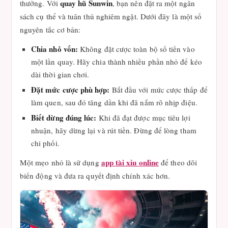
quay hũ Sunwin
thưởng. Với
, bạn nên đặt ra một ngân
sách cụ thể và tuân thủ nghiêm ngặt. Dưới đây là một số
nguyên tắc cơ bản:
Chia nhỏ vốn:
Không đặt cược toàn bộ số tiền vào
một lần quay. Hãy chia thành nhiều phần nhỏ để kéo
dài thời gian chơi.
Đặt mức cược phù hợp:
Bắt đầu với mức cược thấp để
làm quen, sau đó tăng dần khi đã nắm rõ nhịp điệu.
Biết dừng đúng lúc:
Khi đã đạt được mục tiêu lợi
nhuận, hãy dừng lại và rút tiền. Đừng để lòng tham
chi phối.
app tài xỉu online
Một mẹo nhỏ là sử dụng
để theo dõi
biến động và đưa ra quyết định chính xác hơn.