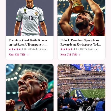
Premium Card Battle Rooms
Unlock Premium Sportsbook
on hz88.ac: A Transparent
Rewards at 33win.party Today:
Evaluation for Risk-Conscious
An Independent Reviewer's
★★★★★
4.8 · 2094+ lượt xem
★★★★★
4.8 · 1857+ lượt xem
Players
Guide
Xem Chi Tiết →
Xem Chi Tiết →