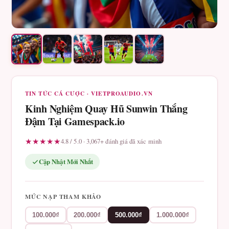
TIN TỨC CÁ CƯỢC · VIETPROAUDIO.VN
Kinh Nghiệm Quay Hũ Sunwin Thắng
Đậm Tại Gamespack.io
★★★★★
4.8 / 5.0 · 3,067+ đánh giá đã xác minh
Cập Nhật Mới Nhất
MỨC NẠP THAM KHẢO
100.000₫
200.000₫
500.000₫
1.000.000₫