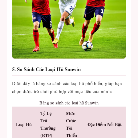
5. So Sánh Các Loại Hũ Sunwin
Dưới đây là bảng so sánh các loại hũ phổ biến, giúp bạn
chọn được trò chơi phù hợp với mục tiêu của mình:
Bảng so sánh các loại hũ Sunwin
Tỷ Lệ
Mức
Trả
Cược
Loại Hũ
Đặc Điểm Nổi Bật
Thưởng
Tối
(RTP)
Thiểu