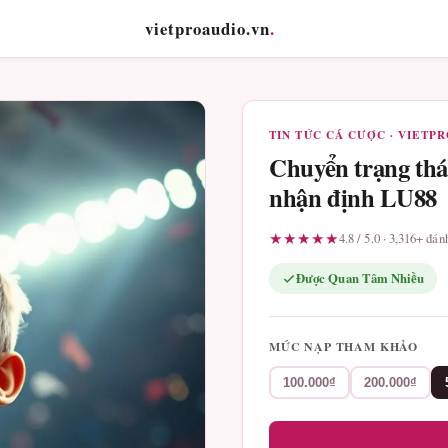
vietproaudio.vn
.
TIN TỨC CÁ CƯỢC · VIETP
Chuyển trạng thái
nhận định LU88
★★★★★
4.8 / 5.0 · 3,316+ đá
Được Quan Tâm Nhiều
MỨC NẠP THAM KHẢO
100.000₫
200.000₫