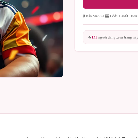
🔒 Bảo Mật SSL
🎰 Odds Cao
🔄 Hoàn
131
🔥
người đang xem trang nà