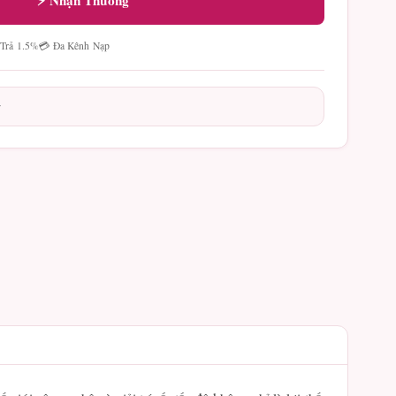
⚡ Nhận Thưởng
 Trả 1.5%
💳 Đa Kênh Nạp
y