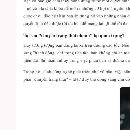
Bạn có bao giờ cảm thấy mình đứng trước một quyết định q
– nó còn là chìa khóa để mở ra những cơ hội mà người kh
cuộc chơi, đặc biệt khi bạn áp dụng nó vào những nhận 
quyết định đều được tối ưu hóa để mang lại lợi thế tối đa.
Tại sao "chuyển trạng thái nhanh" lại quan trọng?
Hãy tưởng tượng bạn đang lái xe trên đường cao tốc. Nếu
sang "hành động" chỉ trong tích tắc, bạn không chỉ an toà
hiện đại. Sự nhanh nhạy trong việc phân tích và đưa ra quy
Trong bối cảnh công nghệ phát triển như vũ bão, việc nắ
phải "chuyển trạng thái" – từ tư duy thụ động sang chủ độ