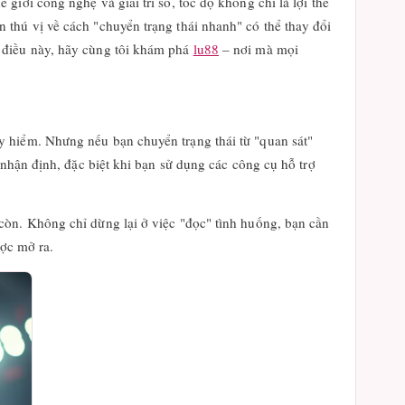
iới công nghệ và giải trí số, tốc độ không chỉ là lợi thế
thú vị về cách "chuyển trạng thái nhanh" có thể thay đổi
 điều này, hãy cùng tôi khám phá
lu88
– nơi mà mọi
y hiểm. Nhưng nếu bạn chuyển trạng thái từ "quan sát"
 nhận định, đặc biệt khi bạn sử dụng các công cụ hỗ trợ
còn. Không chỉ dừng lại ở việc "đọc" tình huống, bạn cần
ược mở ra.