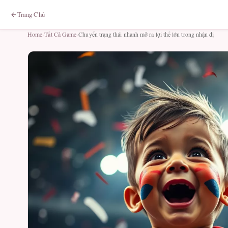
Trang Chủ
Home
›
Tất Cả Game
›
Chuyển trạng thái nhanh mở ra lợi thế lớn trong nhận đị