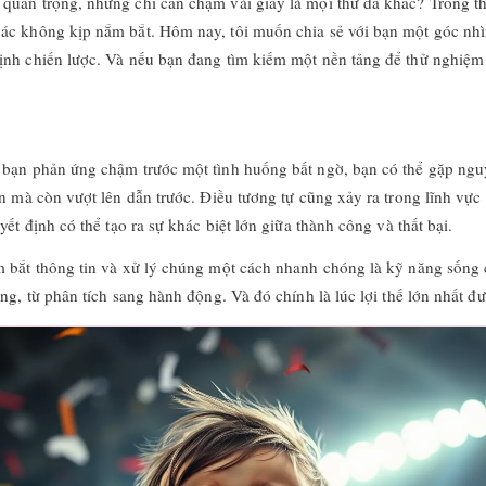
uan trọng, nhưng chỉ cần chậm vài giây là mọi thứ đã khác? Trong thế g
ác không kịp nắm bắt. Hôm nay, tôi muốn chia sẻ với bạn một góc nhìn 
định chiến lược. Và nếu bạn đang tìm kiếm một nền tảng để thử nghiệm
 bạn phản ứng chậm trước một tình huống bất ngờ, bạn có thể gặp ngu
n mà còn vượt lên dẫn trước. Điều tương tự cũng xảy ra trong lĩnh vực
ết định có thể tạo ra sự khác biệt lớn giữa thành công và thất bại.
m bắt thông tin và xử lý chúng một cách nhanh chóng là kỹ năng sống 
ng, từ phân tích sang hành động. Và đó chính là lúc lợi thế lớn nhất đ