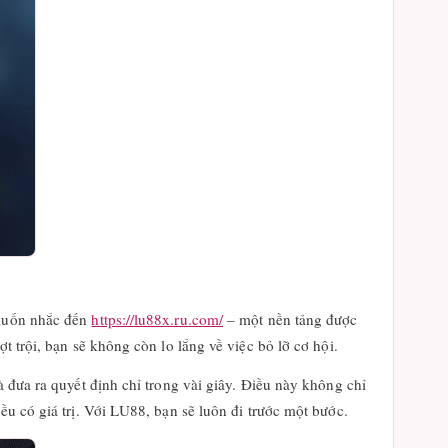
 muốn nhắc đến
https://lu88x.ru.com/
– một nền tảng được
t trội, bạn sẽ không còn lo lắng về việc bỏ lỡ cơ hội.
à đưa ra quyết định chỉ trong vài giây. Điều này không chỉ
ều có giá trị. Với LU88, bạn sẽ luôn đi trước một bước.