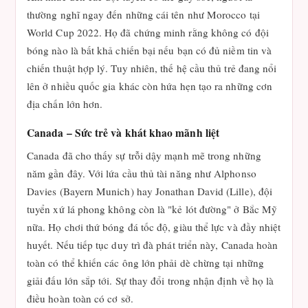
thường nghĩ ngay đến những cái tên như Morocco tại
World Cup 2022. Họ đã chứng minh rằng không có đội
bóng nào là bất khả chiến bại nếu bạn có đủ niềm tin và
chiến thuật hợp lý. Tuy nhiên, thế hệ cầu thủ trẻ đang nổi
lên ở nhiều quốc gia khác còn hứa hẹn tạo ra những cơn
địa chấn lớn hơn.
Canada – Sức trẻ và khát khao mãnh liệt
Canada đã cho thấy sự trỗi dậy mạnh mẽ trong những
năm gần đây. Với lứa cầu thủ tài năng như Alphonso
Davies (Bayern Munich) hay Jonathan David (Lille), đội
tuyển xứ lá phong không còn là "kẻ lót đường" ở Bắc Mỹ
nữa. Họ chơi thứ bóng đá tốc độ, giàu thể lực và đầy nhiệt
huyết. Nếu tiếp tục duy trì đà phát triển này, Canada hoàn
toàn có thể khiến các ông lớn phải dè chừng tại những
giải đấu lớn sắp tới. Sự thay đổi trong nhận định về họ là
điều hoàn toàn có cơ sở.