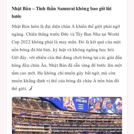
Nhật Bản – Tinh thần Samurai không bao giờ lùi
bước
Nhật Bản luôn là đại diện châu Á khiến thế giới phải ngỡ
ngàng. Chiến thắng trước Đức và Tây Ban Nha tại World
Cup 2022 không phải là may mắn. Đó là kết quả của một
nền bóng đá bài bản, kỷ luật và không ngừng học hỏi.
Giờ đây, với nhiều cầu thủ đang chơi bóng tại các giải đấu
hàng đầu châu Âu, Nhật Bản đã sẵn sàng để bước lên một
tầm cao mới. Họ không chỉ muốn gây bất ngờ, mà còn
muốn khẳng định vị thế của bóng đá châu Á trên bản đồ
thế giới. 🗾