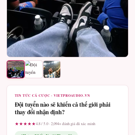
TIN TỨC CÁ CƯỢC · VIETPROAUDIO.VN
Đội tuyển nào sẽ khiến cả thế giới phải
thay đổi nhận định?
★★★★★
4.8 / 5.0 · 2,094+ đánh giá đã xác minh