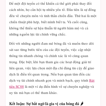
Để một đội tuyển có thể khiến cả thế giới phải thay đổi
cách nhìn, họ cần hội tụ nhiều yếu tố. Đầu tiên là sự đồng
đều về chuyên môn và tinh thần chiến đấu. Thứ hai là một
chiến thuật phù hợp, biết mình biết ta. Và cuối cùng,
không thể thiếu sự hậu thuẫn từ người hâm mộ và cả
những nguồn lực tài chính vững chắc.
Đối với những người đam mê bóng đá và muốn theo dõi
sát sao từng bước tiến của các đội tuyển, việc cập nhật
thông tin nhanh chóng và chính xác là vô cùng quan
trọng. Đặc biệt, khi bạn tham gia các hoạt động giải trí
liên quan, việc lựa chọn một địa chỉ đáng tin cậy để giao
dịch là điều tối quan trọng. Nếu bạn quan tâm đến các
dịch vụ tài chính nhanh gọn và minh bạch, quy trình
Rút
tiền SC88
là một ví dụ điển hình về sự chuyên nghiệp và
uy tín mà bạn có thể tham khảo.
Kết luận: Sự bất ngờ là gia vị của bóng đá 🌶️