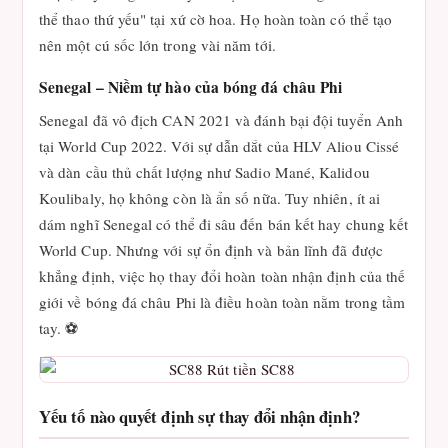
thể thao thứ yếu" tại xứ cờ hoa. Họ hoàn toàn có thể tạo
nên một cú sốc lớn trong vài năm tới.
Senegal – Niềm tự hào của bóng đá châu Phi
Senegal đã vô địch CAN 2021 và đánh bại đội tuyển Anh
tại World Cup 2022. Với sự dẫn dắt của HLV Aliou Cissé
và dàn cầu thủ chất lượng như Sadio Mané, Kalidou
Koulibaly, họ không còn là ẩn số nữa. Tuy nhiên, ít ai
dám nghĩ Senegal có thể đi sâu đến bán kết hay chung kết
World Cup. Nhưng với sự ổn định và bản lĩnh đã được
khẳng định, việc họ thay đổi hoàn toàn nhận định của thế
giới về bóng đá châu Phi là điều hoàn toàn nằm trong tầm
tay. ⚽
Yếu tố nào quyết định sự thay đổi nhận định?