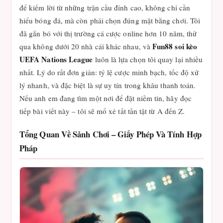
để kiếm lời từ những trận cầu đỉnh cao, không chỉ cần
hiểu bóng đá, mà còn phải chọn đúng mặt bằng chơi. Tôi
đã gắn bó với thị trường cá cược online hơn 10 năm, thử
Fun88 soi kèo
qua không dưới 20 nhà cái khác nhau, và
UEFA Nations League
luôn là lựa chọn tôi quay lại nhiều
nhất. Lý do rất đơn giản: tỷ lệ cược minh bạch, tốc độ xử
lý nhanh, và đặc biệt là sự uy tín trong khâu thanh toán.
Nếu anh em đang tìm một nơi để đặt niềm tin, hãy đọc
tiếp bài viết này – tôi sẽ mổ xẻ tất tần tật từ A đến Z.
Tổng Quan Về Sảnh Chơi – Giấy Phép Và Tính Hợp
Pháp