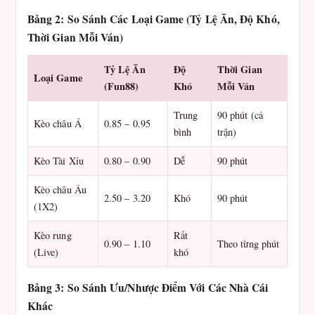
Bảng 2: So Sánh Các Loại Game (Tỷ Lệ Ăn, Độ Khó,
Thời Gian Mỗi Ván)
Tỷ Lệ Ăn
Độ
Thời Gian
Loại Game
(Fun88)
Khó
Mỗi Ván
Trung
90 phút (cả
Kèo châu Á
0.85 – 0.95
bình
trận)
Kèo Tài Xỉu
0.80 – 0.90
Dễ
90 phút
Kèo châu Âu
2.50 – 3.20
Khó
90 phút
(1X2)
Kèo rung
Rất
0.90 – 1.10
Theo từng phút
(Live)
khó
Bảng 3: So Sánh Ưu/Nhược Điểm Với Các Nhà Cái
Khác