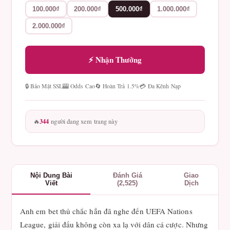
100.000₫
200.000₫
500.000₫
1.000.000₫
2.000.000₫
⚡ Nhận Thưởng
🔒 Bảo Mật SSL
🎰 Odds Cao
🔄 Hoàn Trả 1.5%
💳 Đa Kênh Nạp
344
🔥
người đang xem trang này
Nội Dung Bài
Đánh Giá
Giao
Viết
(2,525)
Dịch
Anh em bet thủ chắc hẳn đã nghe đến UEFA Nations
League, giải đấu không còn xa lạ với dân cá cược. Nhưng