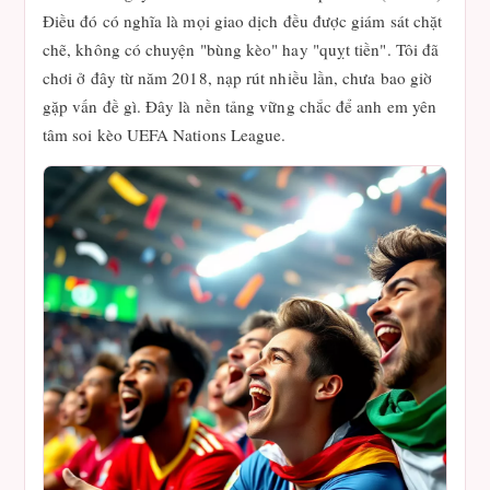
Điều đó có nghĩa là mọi giao dịch đều được giám sát chặt
chẽ, không có chuyện "bùng kèo" hay "quỵt tiền". Tôi đã
chơi ở đây từ năm 2018, nạp rút nhiều lần, chưa bao giờ
gặp vấn đề gì. Đây là nền tảng vững chắc để anh em yên
tâm soi kèo UEFA Nations League.