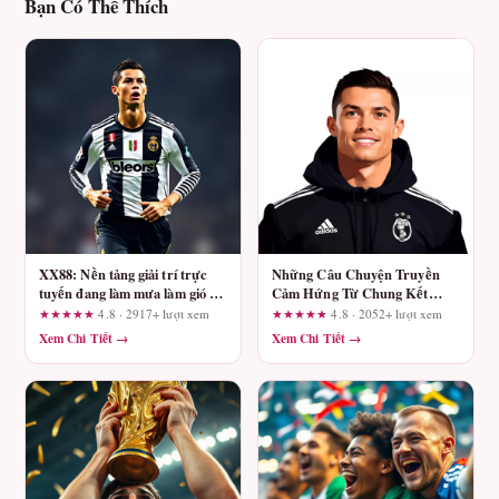
Bạn Có Thể Thích
XX88: Nền tảng giải trí trực
Những Câu Chuyện Truyền
tuyến đang làm mưa làm gió tại
Cảm Hứng Từ Chung Kết
Việt Nam
World Cup 2026 Và Sân Chơi
★★★★★
4.8 · 2917+ lượt xem
★★★★★
4.8 · 2052+ lượt xem
Đẳng Cấp
Xem Chi Tiết →
Xem Chi Tiết →