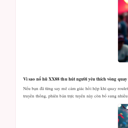
Vì sao nổ hũ XX88 thu hút người yêu thích vòng quay
Nếu bạn đã từng say mê cảm giác hồi hộp khi quay roulet
truyền thống, phiên bản trực tuyến này còn bổ sung nhiều t