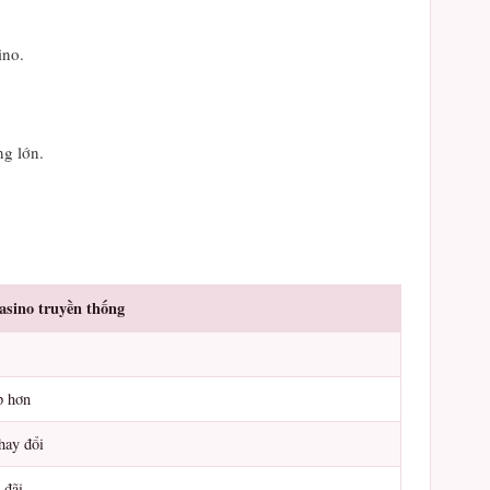
ino.
ng lớn.
asino truyền thống
p hơn
thay đổi
 đãi