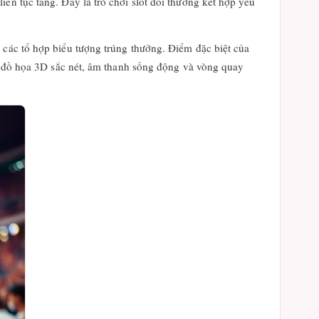
iên tục tăng. Đây là trò chơi slot đổi thưởng kết hợp yếu
a các tổ hợp biểu tượng trúng thưởng. Điểm đặc biệt của
ới đồ họa 3D sắc nét, âm thanh sống động và vòng quay