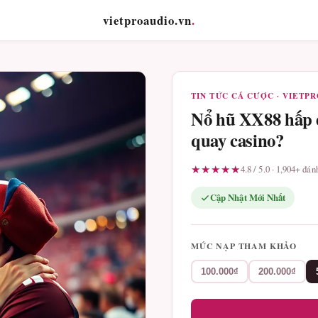
vietproaudio.vn
.
TIN TỨC CÁ CƯỢC · VIETP
Nổ hũ XX88 hấp d
quay casino?
★★★★★
4.8 / 5.0 · 1,904+ đá
Cập Nhật Mới Nhất
MỨC NẠP THAM KHẢO
100.000₫
200.000₫