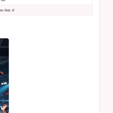
no thực tế