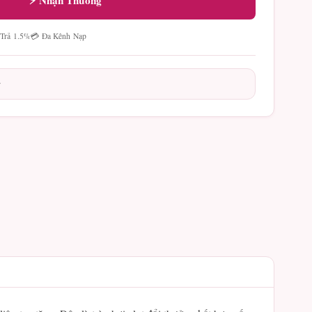
⚡ Nhận Thưởng
 Trả 1.5%
💳 Đa Kênh Nạp
y