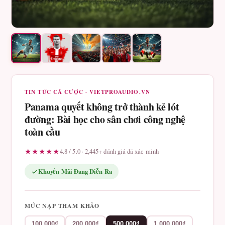
TIN TỨC CÁ CƯỢC · VIETPROAUDIO.VN
Panama quyết không trở thành kẻ lót
đường: Bài học cho sân chơi công nghệ
toàn cầu
★★★★★
4.8 / 5.0 · 2,445+ đánh giá đã xác minh
Khuyến Mãi Đang Diễn Ra
MỨC NẠP THAM KHẢO
100.000₫
200.000₫
500.000₫
1.000.000₫