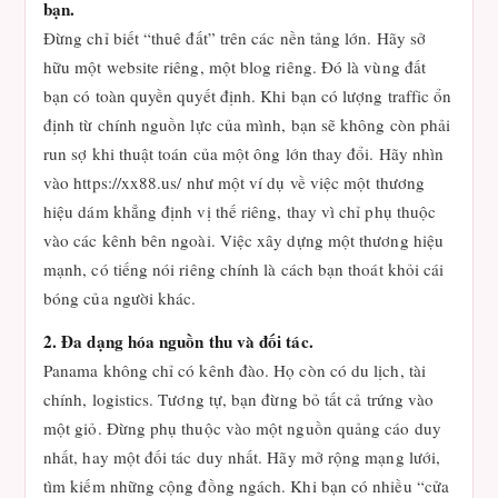
bạn.
Đừng chỉ biết “thuê đất” trên các nền tảng lớn. Hãy sở
hữu một website riêng, một blog riêng. Đó là vùng đất
bạn có toàn quyền quyết định. Khi bạn có lượng traffic ổn
định từ chính nguồn lực của mình, bạn sẽ không còn phải
run sợ khi thuật toán của một ông lớn thay đổi. Hãy nhìn
vào https://xx88.us/ như một ví dụ về việc một thương
hiệu dám khẳng định vị thế riêng, thay vì chỉ phụ thuộc
vào các kênh bên ngoài. Việc xây dựng một thương hiệu
mạnh, có tiếng nói riêng chính là cách bạn thoát khỏi cái
bóng của người khác.
2. Đa dạng hóa nguồn thu và đối tác.
Panama không chỉ có kênh đào. Họ còn có du lịch, tài
chính, logistics. Tương tự, bạn đừng bỏ tất cả trứng vào
một giỏ. Đừng phụ thuộc vào một nguồn quảng cáo duy
nhất, hay một đối tác duy nhất. Hãy mở rộng mạng lưới,
tìm kiếm những cộng đồng ngách. Khi bạn có nhiều “cửa