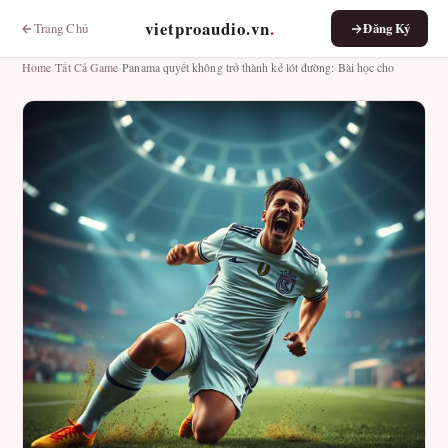
vietproaudio.vn
.
Trang Chủ
Đăng Ký
Home
›
Tất Cả Game
›
Panama quyết không trở thành kẻ lót đường: Bài học cho