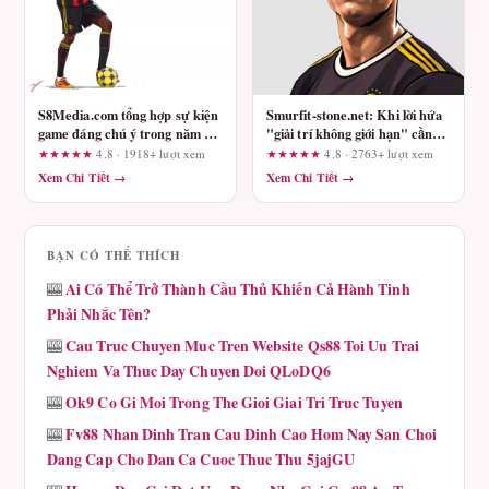
S8Media.com tổng hợp sự kiện
Smurfit-stone.net: Khi lời hứa
game đáng chú ý trong năm –
"giải trí không giới hạn" cần
Sân chơi nào thực sự uy tín?
được kiểm chứng
★★★★★
4.8 · 1918+ lượt xem
★★★★★
4.8 · 2763+ lượt xem
Xem Chi Tiết →
Xem Chi Tiết →
BẠN CÓ THỂ THÍCH
Ai Có Thể Trở Thành Cầu Thủ Khiến Cả Hành Tinh
🎰
Phải Nhắc Tên?
Cau Truc Chuyen Muc Tren Website Qs88 Toi Uu Trai
🎰
Nghiem Va Thuc Day Chuyen Doi QLoDQ6
Ok9 Co Gi Moi Trong The Gioi Giai Tri Truc Tuyen
🎰
Fv88 Nhan Dinh Tran Cau Dinh Cao Hom Nay San Choi
🎰
Dang Cap Cho Dan Ca Cuoc Thuc Thu 5jajGU