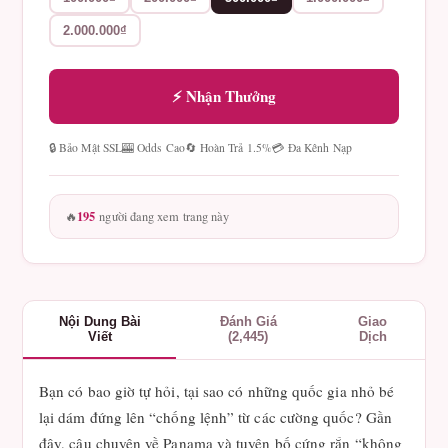
2.000.000₫
⚡ Nhận Thưởng
🔒 Bảo Mật SSL
🎰 Odds Cao
🔄 Hoàn Trả 1.5%
💳 Đa Kênh Nạp
195
🔥
người đang xem trang này
Nội Dung Bài
Đánh Giá
Giao
Viết
(2,445)
Dịch
Bạn có bao giờ tự hỏi, tại sao có những quốc gia nhỏ bé
lại dám đứng lên “chống lệnh” từ các cường quốc? Gần
đây, câu chuyện về Panama và tuyên bố cứng rắn “không