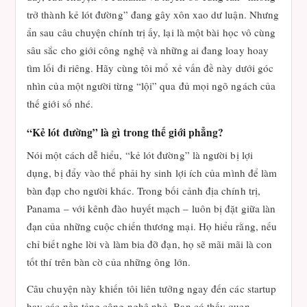
trở thành kẻ lót đường” đang gây xôn xao dư luận. Nhưng
ẩn sau câu chuyện chính trị ấy, lại là một bài học vô cùng
sâu sắc cho giới công nghệ và những ai đang loay hoay
tìm lối đi riêng. Hãy cùng tôi mổ xẻ vấn đề này dưới góc
nhìn của một người từng “lội” qua đủ mọi ngõ ngách của
thế giới số nhé.
“Kẻ lót đường” là gì trong thế giới phẳng?
Nói một cách dễ hiểu, “kẻ lót đường” là người bị lợi
dụng, bị đẩy vào thế phải hy sinh lợi ích của mình để làm
bàn đạp cho người khác. Trong bối cảnh địa chính trị,
Panama – với kênh đào huyết mạch – luôn bị đặt giữa làn
đạn của những cuộc chiến thương mại. Họ hiểu rằng, nếu
chỉ biết nghe lời và làm bia đỡ đạn, họ sẽ mãi mãi là con
tốt thí trên bàn cờ của những ông lớn.
Câu chuyện này khiến tôi liên tưởng ngay đến các startup
hay các nền tảng công nghệ nhỏ. Bạn có thấy quen