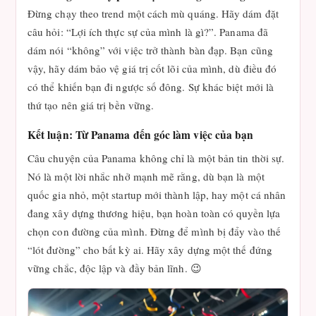
Đừng chạy theo trend một cách mù quáng. Hãy dám đặt
câu hỏi: “Lợi ích thực sự của mình là gì?”. Panama đã
dám nói “không” với việc trở thành bàn đạp. Bạn cũng
vậy, hãy dám bảo vệ giá trị cốt lõi của mình, dù điều đó
có thể khiến bạn đi ngược số đông. Sự khác biệt mới là
thứ tạo nên giá trị bền vững.
Kết luận: Từ Panama đến góc làm việc của bạn
Câu chuyện của Panama không chỉ là một bản tin thời sự.
Nó là một lời nhắc nhở mạnh mẽ rằng, dù bạn là một
quốc gia nhỏ, một startup mới thành lập, hay một cá nhân
đang xây dựng thương hiệu, bạn hoàn toàn có quyền lựa
chọn con đường của mình. Đừng để mình bị đẩy vào thế
“lót đường” cho bất kỳ ai. Hãy xây dựng một thế đứng
vững chắc, độc lập và đầy bản lĩnh. 😉