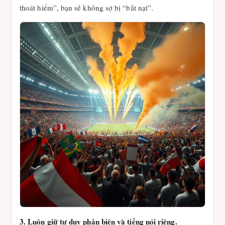
thoát hiểm”, bạn sẽ không sợ bị “bắt nạt”.
3. Luôn giữ tư duy phản biện và tiếng nói riêng.