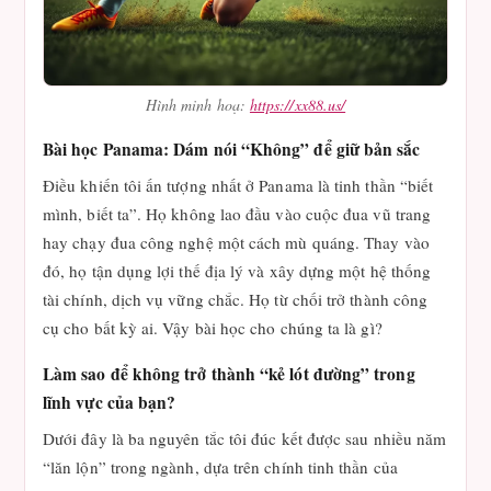
Hình minh hoạ:
https://xx88.us/
Bài học Panama: Dám nói “Không” để giữ bản sắc
Điều khiến tôi ấn tượng nhất ở Panama là tinh thần “biết
mình, biết ta”. Họ không lao đầu vào cuộc đua vũ trang
hay chạy đua công nghệ một cách mù quáng. Thay vào
đó, họ tận dụng lợi thế địa lý và xây dựng một hệ thống
tài chính, dịch vụ vững chắc. Họ từ chối trở thành công
cụ cho bất kỳ ai. Vậy bài học cho chúng ta là gì?
Làm sao để không trở thành “kẻ lót đường” trong
lĩnh vực của bạn?
Dưới đây là ba nguyên tắc tôi đúc kết được sau nhiều năm
“lăn lộn” trong ngành, dựa trên chính tinh thần của