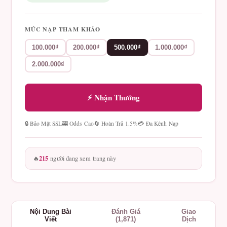
MỨC NẠP THAM KHẢO
100.000₫
200.000₫
500.000₫
1.000.000₫
2.000.000₫
⚡ Nhận Thưởng
🔒 Bảo Mật SSL
🎰 Odds Cao
🔄 Hoàn Trả 1.5%
💳 Đa Kênh Nạp
215
🔥
người đang xem trang này
Nội Dung Bài
Đánh Giá
Giao
Viết
(1,871)
Dịch