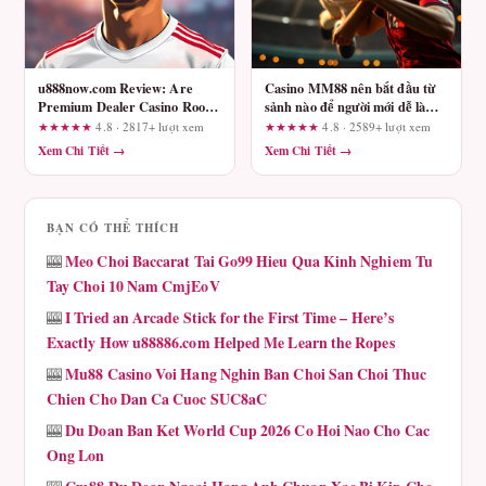
u888now.com Review: Are
Casino MM88 nên bắt đầu từ
Premium Dealer Casino Rooms
sảnh nào để người mới dễ làm
Right for You?
quen?
★★★★★
4.8 · 2817+ lượt xem
★★★★★
4.8 · 2589+ lượt xem
Xem Chi Tiết →
Xem Chi Tiết →
BẠN CÓ THỂ THÍCH
Meo Choi Baccarat Tai Go99 Hieu Qua Kinh Nghiem Tu
🎰
Tay Choi 10 Nam CmjEoV
I Tried an Arcade Stick for the First Time – Here’s
🎰
Exactly How u88886.com Helped Me Learn the Ropes
Mu88 Casino Voi Hang Nghin Ban Choi San Choi Thuc
🎰
Chien Cho Dan Ca Cuoc SUC8aC
Du Doan Ban Ket World Cup 2026 Co Hoi Nao Cho Cac
🎰
Ong Lon