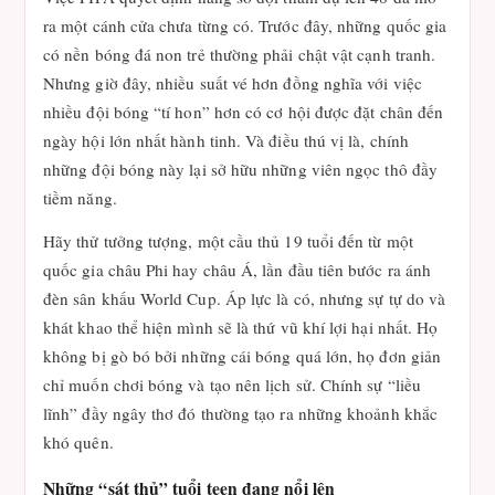
ra một cánh cửa chưa từng có. Trước đây, những quốc gia
có nền bóng đá non trẻ thường phải chật vật cạnh tranh.
Nhưng giờ đây, nhiều suất vé hơn đồng nghĩa với việc
nhiều đội bóng “tí hon” hơn có cơ hội được đặt chân đến
ngày hội lớn nhất hành tinh. Và điều thú vị là, chính
những đội bóng này lại sở hữu những viên ngọc thô đầy
tiềm năng.
Hãy thử tưởng tượng, một cầu thủ 19 tuổi đến từ một
quốc gia châu Phi hay châu Á, lần đầu tiên bước ra ánh
đèn sân khấu World Cup. Áp lực là có, nhưng sự tự do và
khát khao thể hiện mình sẽ là thứ vũ khí lợi hại nhất. Họ
không bị gò bó bởi những cái bóng quá lớn, họ đơn giản
chỉ muốn chơi bóng và tạo nên lịch sử. Chính sự “liều
lĩnh” đầy ngây thơ đó thường tạo ra những khoảnh khắc
khó quên.
Những “sát thủ” tuổi teen đang nổi lên