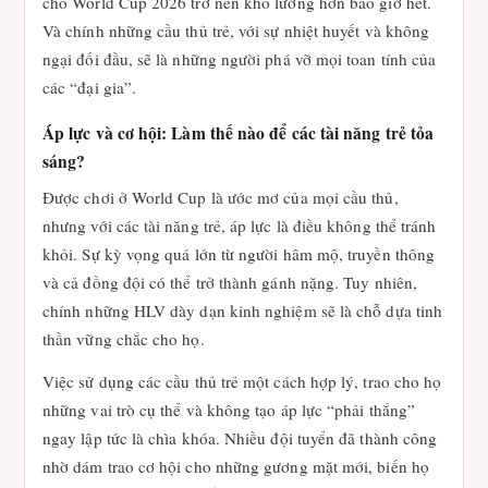
cho World Cup 2026 trở nên khó lường hơn bao giờ hết.
Và chính những cầu thủ trẻ, với sự nhiệt huyết và không
ngại đối đầu, sẽ là những người phá vỡ mọi toan tính của
các “đại gia”.
Áp lực và cơ hội: Làm thế nào để các tài năng trẻ tỏa
sáng?
Được chơi ở World Cup là ước mơ của mọi cầu thủ,
nhưng với các tài năng trẻ, áp lực là điều không thể tránh
khỏi. Sự kỳ vọng quá lớn từ người hâm mộ, truyền thông
và cả đồng đội có thể trở thành gánh nặng. Tuy nhiên,
chính những HLV dày dạn kinh nghiệm sẽ là chỗ dựa tinh
thần vững chắc cho họ.
Việc sử dụng các cầu thủ trẻ một cách hợp lý, trao cho họ
những vai trò cụ thể và không tạo áp lực “phải thắng”
ngay lập tức là chìa khóa. Nhiều đội tuyển đã thành công
nhờ dám trao cơ hội cho những gương mặt mới, biến họ