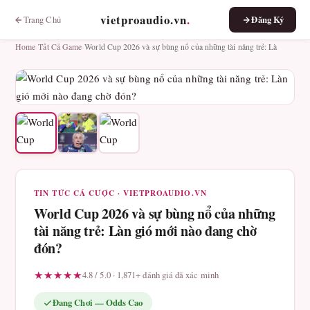
vietproaudio.vn
.
Trang Chủ
Đăng Ký
Home
›
Tất Cả Game
›
World Cup 2026 và sự bùng nổ của những tài năng trẻ: Là
TIN TỨC CÁ CƯỢC · VIETPROAUDIO.VN
World Cup 2026 và sự bùng nổ của những
tài năng trẻ: Làn gió mới nào đang chờ
đón?
★★★★★
4.8 / 5.0 · 1,871+ đánh giá đã xác minh
Đang Chơi — Odds Cao