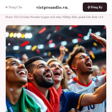
vietproaudio.vn
.
Trang Chủ
Đăng Ký
Home
›
Tất Cả Game
›
Premier League cuối mùa: Những khúc quanh khó đoán và b