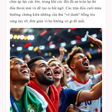
chịu áp lực cực lớn, trong khi các đội đã an toàn lại thi
đấu thoải mái và dễ tạo ra bất ngờ. Các trận đấu cuối mùa
thường chứng kiến những cầu thủ "vô danh" bỗng tỏa
sáng rực rỡ, đơn giản vì họ không có gì để mất.