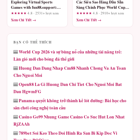
Exploring Virtual Sports
Các Siêu Sao Hàng Đầu Sẵn
Games with fun88.support:
Sàng Chinh Phục World Cup
Three Key Findings from a
2026
★★★★★
4.8 · 2531+ lượt xem
★★★★★
4.8 · 2910+ lượt xem
User Journey Review
Xem Chi Tiết →
Xem Chi Tiết →
BẠN CÓ THỂ THÍCH
World Cup 2026 và sự bùng nổ của những tài năng trẻ:
🎰
Làn gió mới cho bóng đá thế giới
Huong Dan Dang Nhap Cm88 Nhanh Chong Va An Toan
🎰
Cho Nguoi Moi
Open88 La Gi Huong Dan Chi Tiet Cho Nguoi Moi Bat
🎰
Dau HgwmFG
Panama quyết không trở thành kẻ lót đường: Bài học cho
🎰
sân chơi công nghệ toàn cầu
Casino Go99 Nhung Game Casino Co Suc Hut Lon Nhat
🎰
RjZAAh
789bet Soi Keo Theo Doi Hinh Ra San Bi Kip Doc Vi
🎰