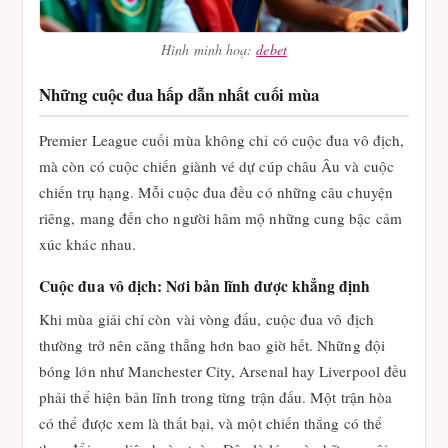
Hình minh hoạ:
debet
Những cuộc đua hấp dẫn nhất cuối mùa
Premier League cuối mùa không chỉ có cuộc đua vô địch,
mà còn có cuộc chiến giành vé dự cúp châu Âu và cuộc
chiến trụ hạng. Mỗi cuộc đua đều có những câu chuyện
riêng, mang đến cho người hâm mộ những cung bậc cảm
xúc khác nhau.
Cuộc đua vô địch: Nơi bản lĩnh được khẳng định
Khi mùa giải chỉ còn vài vòng đấu, cuộc đua vô địch
thường trở nên căng thẳng hơn bao giờ hết. Những đội
bóng lớn như Manchester City, Arsenal hay Liverpool đều
phải thể hiện bản lĩnh trong từng trận đấu. Một trận hòa
có thể được xem là thất bại, và một chiến thắng có thể