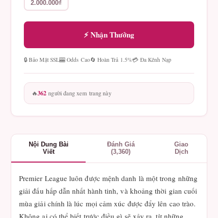
2.000.000₫
⚡ Nhận Thưởng
🔒 Bảo Mật SSL
🎰 Odds Cao
🔄 Hoàn Trả 1.5%
💳 Đa Kênh Nạp
362
🔥
người đang xem trang này
Nội Dung Bài
Đánh Giá
Giao
Viết
(3,360)
Dịch
Premier League luôn được mệnh danh là một trong những
giải đấu hấp dẫn nhất hành tinh, và khoảng thời gian cuối
mùa giải chính là lúc mọi cảm xúc được đẩy lên cao trào.
Không ai có thể biết trước điều gì sẽ xảy ra, từ những