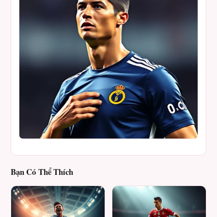
Bạn Có Thể Thích