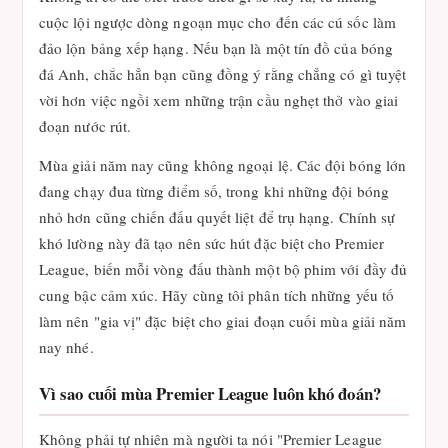
cuộc lội ngược dòng ngoạn mục cho đến các cú sốc làm
đảo lộn bảng xếp hạng. Nếu bạn là một tín đồ của bóng
đá Anh, chắc hẳn bạn cũng đồng ý rằng chẳng có gì tuyệt
vời hơn việc ngồi xem những trận cầu nghẹt thở vào giai
đoạn nước rút.
Mùa giải năm nay cũng không ngoại lệ. Các đội bóng lớn
đang chạy đua từng điểm số, trong khi những đội bóng
nhỏ hơn cũng chiến đấu quyết liệt để trụ hạng. Chính sự
khó lường này đã tạo nên sức hút đặc biệt cho Premier
League, biến mỗi vòng đấu thành một bộ phim với đầy đủ
cung bậc cảm xúc. Hãy cùng tôi phân tích những yếu tố
làm nên "gia vị" đặc biệt cho giai đoạn cuối mùa giải năm
nay nhé.
Vì sao cuối mùa Premier League luôn khó đoán?
Không phải tự nhiên mà người ta nói "Premier League