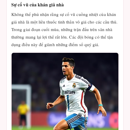
Sự cổ vũ của khán giả nhà
Không thể phủ nhận rằng sự cổ vũ cuồng nhiệt của khán
giả nhà là một liều thuốc tinh thần vô giá cho các cầu thủ.
Trong giai đoạn cuối mùa, những trận đấu trên sân nhà
thường mang lại lợi thế rất lớn. Các đội bóng có thể tận
dụng điều này để giành những điểm số quý giá.