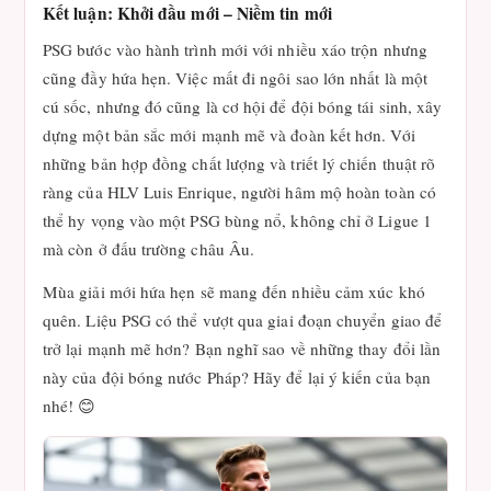
Kết luận: Khởi đầu mới – Niềm tin mới
PSG bước vào hành trình mới với nhiều xáo trộn nhưng
cũng đầy hứa hẹn. Việc mất đi ngôi sao lớn nhất là một
cú sốc, nhưng đó cũng là cơ hội để đội bóng tái sinh, xây
dựng một bản sắc mới mạnh mẽ và đoàn kết hơn. Với
những bản hợp đồng chất lượng và triết lý chiến thuật rõ
ràng của HLV Luis Enrique, người hâm mộ hoàn toàn có
thể hy vọng vào một PSG bùng nổ, không chỉ ở Ligue 1
mà còn ở đấu trường châu Âu.
Mùa giải mới hứa hẹn sẽ mang đến nhiều cảm xúc khó
quên. Liệu PSG có thể vượt qua giai đoạn chuyển giao để
trở lại mạnh mẽ hơn? Bạn nghĩ sao về những thay đổi lần
này của đội bóng nước Pháp? Hãy để lại ý kiến của bạn
nhé! 😊