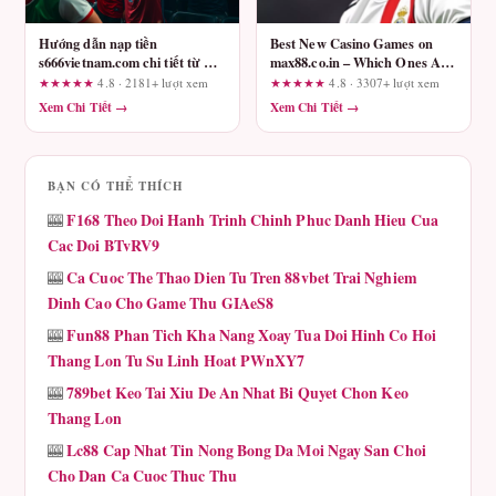
Hướng dẫn nạp tiền
Best New Casino Games on
s666vietnam.com chi tiết từ A-
max88.co.in – Which Ones Are
Z
Actually Worth Your Time?
★★★★★
4.8 · 2181+ lượt xem
★★★★★
4.8 · 3307+ lượt xem
Xem Chi Tiết →
Xem Chi Tiết →
BẠN CÓ THỂ THÍCH
F168 Theo Doi Hanh Trinh Chinh Phuc Danh Hieu Cua
🎰
Cac Doi BTvRV9
Ca Cuoc The Thao Dien Tu Tren 88vbet Trai Nghiem
🎰
Dinh Cao Cho Game Thu GIAeS8
Fun88 Phan Tich Kha Nang Xoay Tua Doi Hinh Co Hoi
🎰
Thang Lon Tu Su Linh Hoat PWnXY7
789bet Keo Tai Xiu De An Nhat Bi Quyet Chon Keo
🎰
Thang Lon
Lc88 Cap Nhat Tin Nong Bong Da Moi Ngay San Choi
🎰
Cho Dan Ca Cuoc Thuc Thu