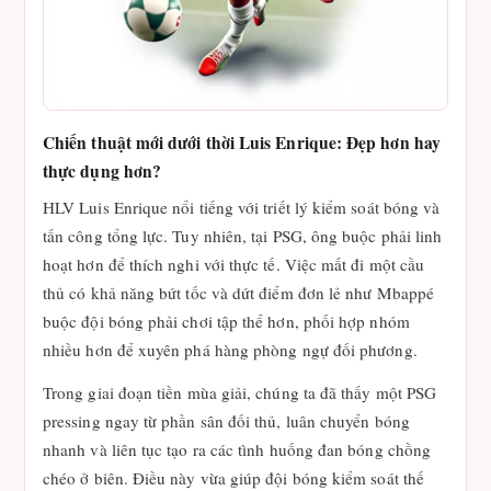
Chiến thuật mới dưới thời Luis Enrique: Đẹp hơn hay
thực dụng hơn?
HLV Luis Enrique nổi tiếng với triết lý kiểm soát bóng và
tấn công tổng lực. Tuy nhiên, tại PSG, ông buộc phải linh
hoạt hơn để thích nghi với thực tế. Việc mất đi một cầu
thủ có khả năng bứt tốc và dứt điểm đơn lẻ như Mbappé
buộc đội bóng phải chơi tập thể hơn, phối hợp nhóm
nhiều hơn để xuyên phá hàng phòng ngự đối phương.
Trong giai đoạn tiền mùa giải, chúng ta đã thấy một PSG
pressing ngay từ phần sân đối thủ, luân chuyển bóng
nhanh và liên tục tạo ra các tình huống đan bóng chồng
chéo ở biên. Điều này vừa giúp đội bóng kiểm soát thế