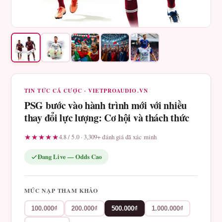
TIN TỨC CÁ CƯỢC · VIETPROAUDIO.VN
PSG bước vào hành trình mới với nhiều
thay đổi lực lượng: Cơ hội và thách thức
★★★★★
4.8 / 5.0 · 3,309+ đánh giá đã xác minh
Đang Live — Odds Cao
MỨC NẠP THAM KHẢO
100.000₫
200.000₫
500.000₫
1.000.000₫