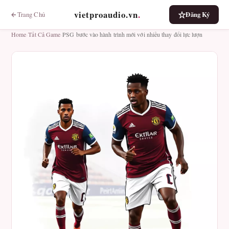
vietproaudio.vn
.
Trang Chủ
Đăng Ký
Home
›
Tất Cả Game
›
PSG bước vào hành trình mới với nhiều thay đổi lực lượn