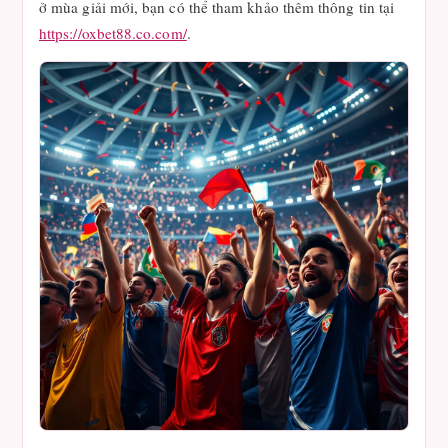
ở mùa giải mới, bạn có thể tham khảo thêm thông tin tại
https://oxbet88.co.com/
.