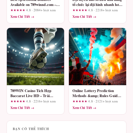
Available on 789winnd.com – A
tổ chức lại đội hình nhanh hơn
Value-First Breakdown
cùng fabet1.se.net
★★★★★
4.8 · 2084+ lượt xem
★★★★★
4.8 · 2218+ lượt xem
Xem Chi Tiết →
Xem Chi Tiết →
789WIN Casino Tích Hợp
Online Lottery Prediction
Baccarat Live HD – Trải
Methods &amp; Rules Guide:
Nghiệm Cực Đỉnh Cho Dân
From Basics to Advanced
★★★★★
4.8 · 2216+ lượt xem
★★★★★
4.8 · 2121+ lượt xem
Chơi Thực Thụ
Strategies
Xem Chi Tiết →
Xem Chi Tiết →
BẠN CÓ THỂ THÍCH