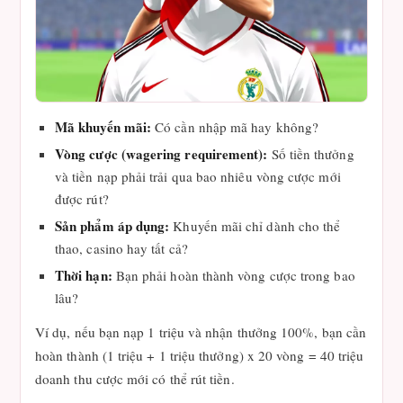
Mã khuyến mãi:
Có cần nhập mã hay không?
Vòng cược (wagering requirement):
Số tiền thưởng
và tiền nạp phải trải qua bao nhiêu vòng cược mới
được rút?
Sản phẩm áp dụng:
Khuyến mãi chỉ dành cho thể
thao, casino hay tất cả?
Thời hạn:
Bạn phải hoàn thành vòng cược trong bao
lâu?
Ví dụ, nếu bạn nạp 1 triệu và nhận thưởng 100%, bạn cần
hoàn thành (1 triệu + 1 triệu thưởng) x 20 vòng = 40 triệu
doanh thu cược mới có thể rút tiền.