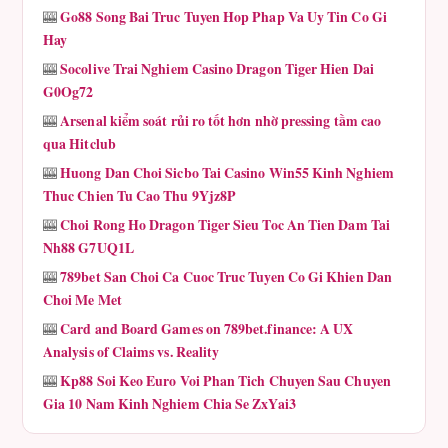
Go88 Song Bai Truc Tuyen Hop Phap Va Uy Tin Co Gi
🎰
Hay
Socolive Trai Nghiem Casino Dragon Tiger Hien Dai
🎰
G0Og72
Arsenal kiểm soát rủi ro tốt hơn nhờ pressing tầm cao
🎰
qua Hitclub
Huong Dan Choi Sicbo Tai Casino Win55 Kinh Nghiem
🎰
Thuc Chien Tu Cao Thu 9Yjz8P
Choi Rong Ho Dragon Tiger Sieu Toc An Tien Dam Tai
🎰
Nh88 G7UQ1L
789bet San Choi Ca Cuoc Truc Tuyen Co Gi Khien Dan
🎰
Choi Me Met
Card and Board Games on 789bet.finance: A UX
🎰
Analysis of Claims vs. Reality
Kp88 Soi Keo Euro Voi Phan Tich Chuyen Sau Chuyen
🎰
Gia 10 Nam Kinh Nghiem Chia Se ZxYai3