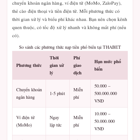
chuyển khoản ngân hàng, ví điện tử (MoMo, ZaloPay),
thẻ cào điện thoại và tiền điện tử. Mỗi phương thức có
thời gian xử lý và biểu phí khác nhau. Bạn nên chọn kênh
quen thuộc, có tốc độ xử lý nhanh và không mất phí (nếu
có).
So sánh các phương thức nạp tiền phổ biến tại THABET
Thời
Phí
Hạn mức phổ
Phương thức
gian xử
giao
biến
lý
dịch
50.000 –
Chuyển khoản
Miễn
1-5 phút
500.000.000
ngân hàng
phí
VNĐ
10.000 –
Ví điện tử
Ngay
Miễn
50.000.000
(MoMo)
lập tức
phí
VNĐ