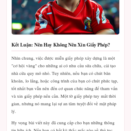
Kết Luận: Nên Hay Không Nên Xin Giấy Phép?
Nhìn chung, việc được miễn giấy phép xây dựng là một
"cơ hội vàng" cho những ai có nhu cầu sửa chữa, cải tạo
nhà cửa quy mô nhỏ. Tuy nhiên, nếu bạn có chút băn
khoăn, lo lắng, hoặc công trình của bạn có chút phức tạp,
tốt nhất bạn vẫn nên đến cơ quan chức năng để tham vấn
và xin giấy phép nếu cần. Một tờ giấy phép tuy mất thời
gian, nhưng nó mang lại sự an tâm tuyệt đối về mặt pháp
lý.
Hy vọng bài viết này đã cung cấp cho bạn những thông
tin hữu ích. Nếu bạn có bất kỳ thắc mắc nào về thủ tục