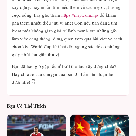
xây dựng, hay muốn tìm hiểu thêm về các mẹo vặt trong
cuộc sống, hãy ghé thăm
https://nnp.com.np/
để khám
phá thêm nhiều điều thú vị nhé! Còn nếu bạn đang tìm
kiếm một không gian giải trí lành mạnh sau những giờ
làm việc căng thẳng, đừng quên xem qua bài viết về cách
chọn kèo World Cup khi hai đội ngang sức để có những
giây phút thư giãn thú vị.
Bạn đã bao giờ gặp rắc rối với thủ tục xây dựng chưa?
Hãy chia sẻ câu chuyện của bạn ở phần bình luận bên
dưới nhé! 👇
Bạn Có Thể Thích