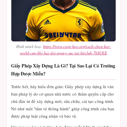
Hình minh hoạ:
https://www.coop-kpo.org/cach-chon-keo-
world-cup-khi-hai-doi-ngang-suc-tai-hitclub-7hSUEE
Giấy Phép Xây Dựng Là Gì? Tại Sao Lại Có Trường
Hợp Được Miễn?
Trước hết, hãy hiểu đơn giản: Giấy phép xây dựng là văn
bản pháp lý do cơ quan nhà nước có thẩm quyền cấp cho
chủ đầu tư để xây dựng mới, sửa chữa, cải tạo công trình.
Nó như một "tấm vé thông hành" giúp công trình của bạn
được pháp luật công nhận và bảo vệ.