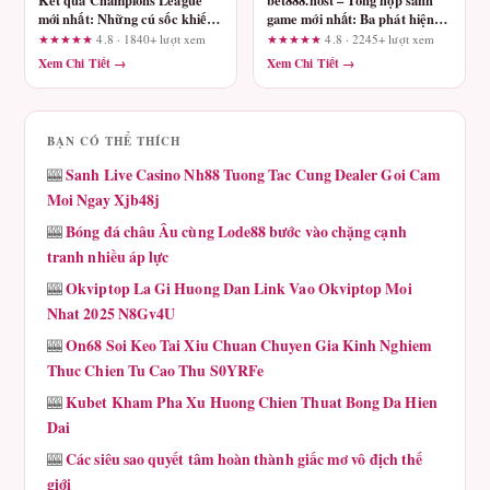
Kết quả Champions League
bet888.host – Tổng hợp sảnh
mới nhất: Những cú sốc khiến
game mới nhất: Ba phát hiện
người hâm mộ đứng ngồi
quan trọng trước khi đặt cược
★★★★★
4.8 · 1840+ lượt xem
★★★★★
4.8 · 2245+ lượt xem
không yên
Xem Chi Tiết →
Xem Chi Tiết →
BẠN CÓ THỂ THÍCH
Sanh Live Casino Nh88 Tuong Tac Cung Dealer Goi Cam
🎰
Moi Ngay Xjb48j
Bóng đá châu Âu cùng Lode88 bước vào chặng cạnh
🎰
tranh nhiều áp lực
Okviptop La Gi Huong Dan Link Vao Okviptop Moi
🎰
Nhat 2025 N8Gv4U
On68 Soi Keo Tai Xiu Chuan Chuyen Gia Kinh Nghiem
🎰
Thuc Chien Tu Cao Thu S0YRFe
Kubet Kham Pha Xu Huong Chien Thuat Bong Da Hien
🎰
Dai
Các siêu sao quyết tâm hoàn thành giấc mơ vô địch thế
🎰
giới