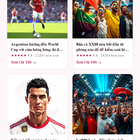
Argentina hướng đến World
Bắn cá XX88 nên bắt đầu từ
Cup với cảm hứng bóng đá đặc
phòng nào để dễ kiểm soát lượt
biệt cùng Mubet
chơi?
★★★★★
4.8 · 2220+ lượt xem
★★★★★
4.8 · 2424+ lượt xem
Xem Chi Tiết →
Xem Chi Tiết →