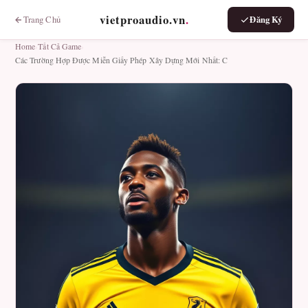
vietproaudio.vn
.
Trang Chủ
Đăng Ký
Home
›
Tất Cả Game
›
Các Trường Hợp Được Miễn Giấy Phép Xây Dựng Mới Nhất: C